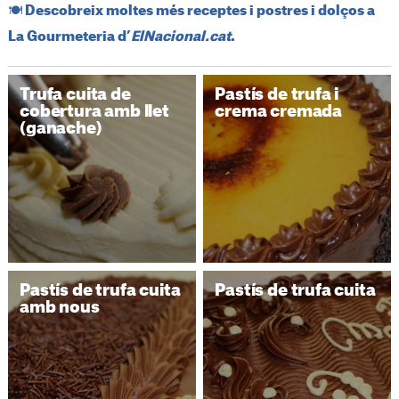
​🍽️​ Descobreix moltes més receptes i postres i dolços a
La Gourmeteria d’
ElNacional.cat
.
Trufa cuita de
Pastís de trufa i
cobertura amb llet
crema cremada
(ganache)
Pastís de trufa cuita
Pastís de trufa cuita
amb nous