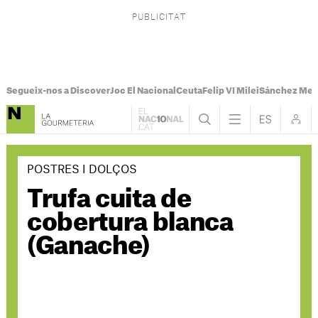
Segueix-nos a Discover
Joc El Nacional
Ceuta
Felip VI Milei
Sánchez Mel
POSTRES I DOLÇOS
Trufa cuita de
cobertura blanca
(Ganache)