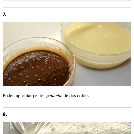
7.
Podeu aprofitar per fer
ganache
de dos colors.
8.