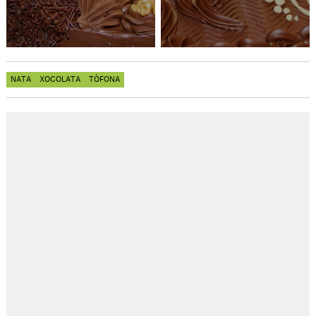
NATA
XOCOLATA
TÒFONA