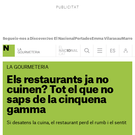
Segueix-nos a Discover
Joc El Nacional
Portades
Emma Vilarasau
Marroc
LA GOURMETERIA
Els restaurants ja no
cuinen? Tot el que no
saps de la cinquena
gamma
Si desatens la cuina, el restaurant perd el rumb i el sentit