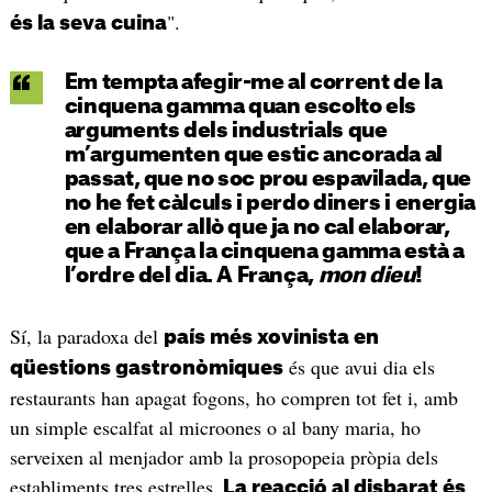
".
és la seva cuina
Em tempta afegir-me al corrent de la
cinquena gamma quan escolto els
arguments dels industrials que
m’argumenten que estic ancorada al
passat, que no soc prou espavilada, que
no he fet càlculs i perdo diners i energia
en elaborar allò que ja no cal elaborar,
que a França la cinquena gamma està a
l’ordre del dia. A França,
mon dieu
!
Sí, la paradoxa del
país més xovinista en
és que avui dia els
qüestions gastronòmiques
restaurants han apagat fogons, ho compren tot fet i, amb
un simple escalfat al microones o al bany maria, ho
serveixen al menjador amb la prosopopeia pròpia dels
establiments tres estrelles.
La reacció al disbarat és