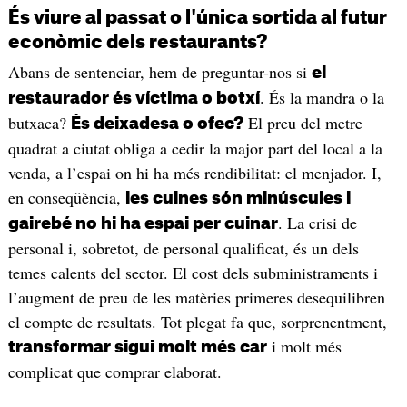
És viure al passat o l'única sortida al futur
econòmic dels restaurants?
Abans de sentenciar, hem de preguntar-nos si
el
. És la mandra o la
restaurador és víctima o botxí
butxaca?
El preu del metre
És deixadesa o ofec?
quadrat a ciutat obliga a cedir la major part del local a la
venda, a l’espai on hi ha més rendibilitat: el menjador. I,
en conseqüència,
les cuines són minúscules i
. La crisi de
gairebé no hi ha espai per cuinar
personal i, sobretot, de personal qualificat, és un dels
temes calents del sector. El cost dels subministraments i
l’augment de preu de les matèries primeres desequilibren
el compte de resultats. Tot plegat fa que, sorprenentment,
i molt més
transformar sigui molt més car
complicat que comprar elaborat.