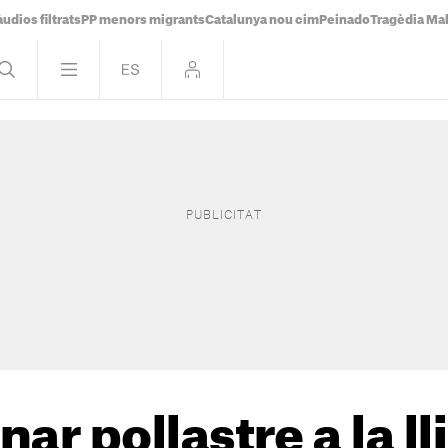
udios filtrats
PP menors migrants
Catalunya nou cim
Peinado
Tragèdia Ma
ar pollastre a la l