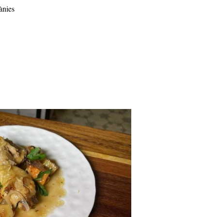
ànies