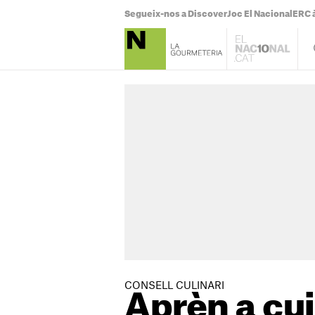
Segueix-nos a Discover
Joc El Nacional
ERC à
CONSELL CULINARI
Aprèn a cuin