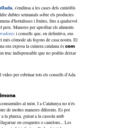
, s'endinsa a les cases dels cuinòfils
ellada
ldre dubtes setmanals sobre els productes
mena d'hortalisses i fruites, fins a qualsevol
el peix. Maneres per aprofitar els aliments
ovadores
i consells que, en definitiva, ens
ari més còmode als fogons de casa nostra. El
na ens exposa la cuinera catalana és
com
 un truc indispensable que no podràs deixar
l vídeo per esbrinar tots els consells d'Ada
llimona
s consumides al món. I a Catalunya no n'és
tre de moltes maneres diferents. Es pot
er a la planxa, guisat a la cassola amb
ilagarsar en croquetes o canelons... Les