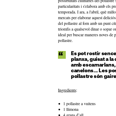
possibilitats culinàries del pollastre
particularitats i s'elabora amb els p
temporada. I ara, a l'abril, què mill
mercats per elaborar aquest deliciós
del pollastre al forn amb un punt cí
triomfis a qualsevol dinar o sopar on
ideal per buscar maneres noves de 
pollastre.
Es pot rostir sencer 
planxa, guisat a l
amb escamarlans, 
canelons... Les pos
pollastre són gaire
Ingredients
:
1 pollastre a vuitens
1 llimona
4 grans d’all