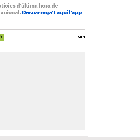
otícies d’última hora de
nacional.
Descarrega’t aquí l’app
Ó
MÉS