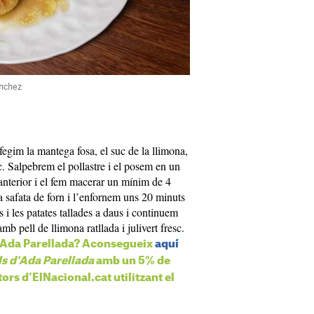
ánchez
fegim la mantega fosa, el suc de la llimona,
nc. Salpebrem el pollastre i el posem en un
 anterior i el fem macerar un mínim de 4
na safata de forn i l’enfornem uns 20 minuts
i les patates tallades a daus i continuem
 pell de llimona ratllada i julivert fresc.
 l’Ada Parellada? Aconsegueix
aquí
ls d'Ada Parellada
amb un 5% de
ors d'ElNacional.cat utilitzant el