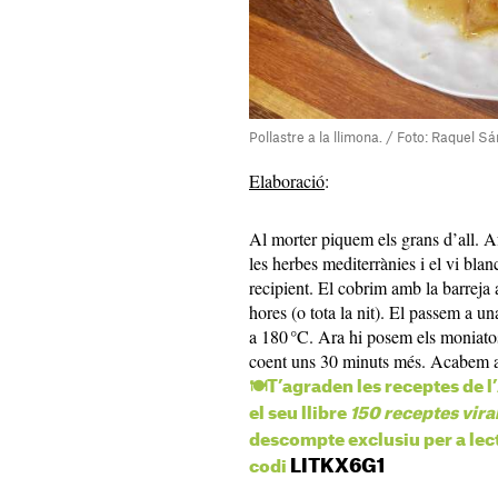
Pollastre a la llimona. / Foto: Raquel S
Elaboració
:
Al morter piquem els grans d’all. A
les herbes mediterrànies i el vi bla
recipient. El cobrim amb la barreja
hores (o tota la nit). El passem a u
a 180 °C. Ara hi posem els moniatos 
coent uns 30 minuts més. Acabem amb
🍽️T’agraden les receptes de
el seu llibre
150 receptes vira
descompte exclusiu per a lect
LITKX6G1
codi