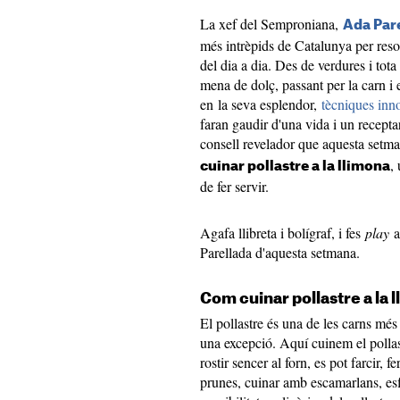
La xef del Semproniana,
Ada Par
més intrèpids de Catalunya per reso
del dia a dia. Des de verdures i tota 
mena de dolç, passant per la carn i 
en la seva esplendor,
tècniques inn
faran gaudir d'una vida i un recept
consell revelador que aquesta setma
,
cuinar pollastre a la llimona
de fer servir.
Agafa llibreta i bolígraf, i fes
play
a
Parellada d'aquesta setmana.
Com cuinar pollastre a la 
El pollastre és una de les carns mé
una excepció. Aquí cuinem el pollas
rostir sencer al forn, es pot farcir, f
prunes, cuinar amb escamarlans, esf