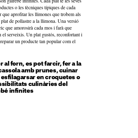
 són gairebé infinites. Cada plat té les seves
roductes o les tècniques típiques de cada
or que aprofitar les llimones que trobem als
 plat de pollastre a la llimona. Una versió
tric que amorosirà cada mos i farà que
 el serveixis. Un plat gustós, reconfortant i
preparar un producte tan popular com el
al forn, es pot farcir, fer a la
a cassola amb prunes, cuinar
esfilagarsar en croquetes o
sibilitats culinàries del
bé infinites