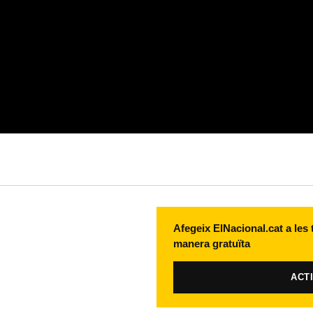
Afegeix ElNacional.cat a les
manera gratuïta
ACT