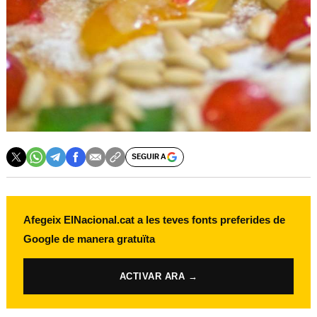
SEGUIR A
Afegeix ElNacional.cat a les teves fonts preferides de
Google de manera gratuïta
ACTIVAR ARA →