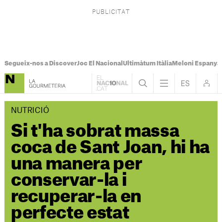
Segueix-nos a Discover
Joc El Nacional
Ultimàtum Itàlia
Meloni Espanya
NUTRICIÓ
Si t'ha sobrat massa
coca de Sant Joan, hi ha
una manera per
conservar-la i
recuperar-la en
perfecte estat