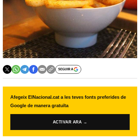
SEGUIR A
Afegeix ElNacional.cat a les teves fonts preferides de
Google de manera gratuïta
ACTIVAR ARA →