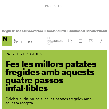
Segueix-nos a Discover
Joc El Nacional
Iran EUA
Abascal Sánchez
Control
PATATES FREGIDES
Fes les millors patates
fregides amb aquests
quatre passos
infal·libles
Celebra el dia mundial de les patates fregides amb
aquesta recepta