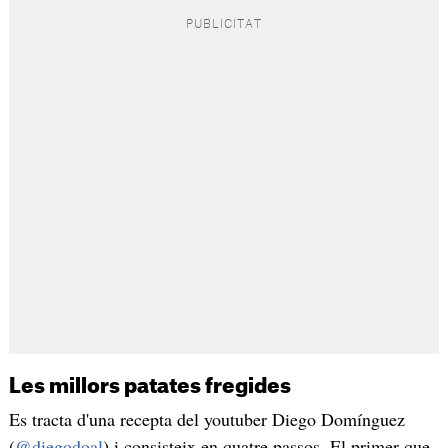
Les millors patates fregides
Es tracta d'una recepta del youtuber Diego Domínguez
(
@diegodoal
) i consisteix en quatre passos. El primer que