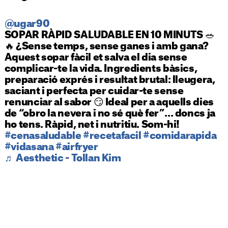
@ugar90
SOPAR RÀPID SALUDABLE EN 10 MINUTS 🥗
🔥 ¿Sense temps, sense ganes i amb gana?
Aquest sopar fàcil et salva el dia sense
complicar-te la vida. Ingredients bàsics,
preparació exprés i resultat brutal: lleugera,
saciant i perfecta per cuidar-te sense
renunciar al sabor 😏 Ideal per a aquells dies
de “obro la nevera i no sé què fer”… doncs ja
ho tens. Ràpid, net i nutritiu. Som-hi!
#cenasaludable
#recetafacil
#comidarapida
#vidasana
#airfryer
♬ Aesthetic - Tollan Kim