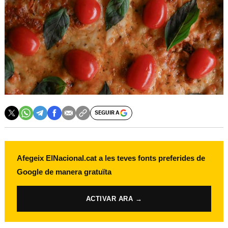
SEGUIR A
Afegeix ElNacional.cat a les teves fonts preferides de
Google de manera gratuïta
ACTIVAR ARA →