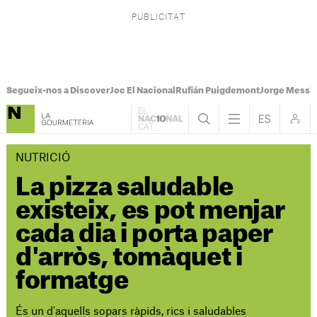
Segueix-nos a Discover
Joc El Nacional
Rufián Puigdemont
Jorge Messi
NUTRICIÓ
La pizza saludable
existeix, es pot menjar
cada dia i porta paper
d'arròs, tomàquet i
formatge
És un d'aquells sopars ràpids, rics i saludables