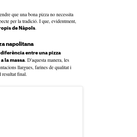
ntendre que una bona pizza no necessita
specte per la tradició. I que, evidentment,
.
ropis de Nàpols
zza napolitana
 diferència entre una pizza
. D'aquesta manera, les
s a la massa
tacions llargues, farines de qualitat i
resultat final.