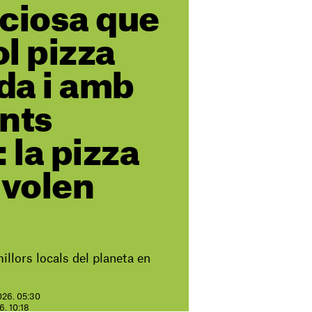
ciosa que
l pizza
da i amb
nts
 la pizza
 volen
illors locals del planeta en
026. 05:30
6. 10:18