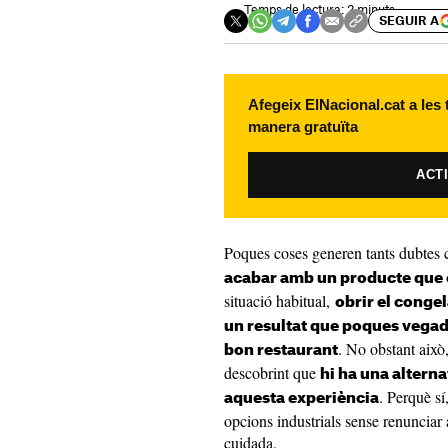
Temps de lectura: 2 minuts
SEGUIR A
Afegeix ElNacional.cat a les
manera gratuïta
ACT
Poques coses generen tants dubtes
acabar amb un producte que c
situació habitual,
obrir el conge
un resultat que poques vegade
. No obstant això
bon restaurant
descobrint que
hi ha una altern
. Perquè sí
aquesta experiència
opcions industrials sense renunciar 
cuidada.