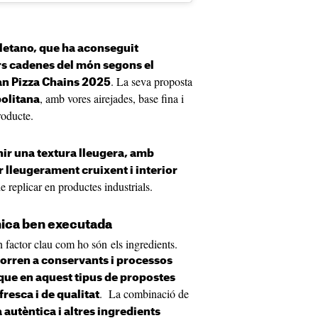
etano, que ha aconseguit
ors cadenes del món segons el
. La seva proposta
an Pizza Chains 2025
, amb vores airejades, base fina i
politana
roducte.
ir una textura lleugera, amb
r lleugerament cruixent i interior
 replicar en productes industrials.
cnica ben executada
on factor clau com ho són els ingredients.
orren a conservants i processos
que en aquest tipus de propostes
. La combinació de
resca i de qualitat
autèntica i altres ingredients