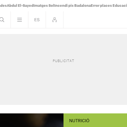
ades
Abdul El-Sayed
Imatges Sol
Incendi pis Badalona
Error places Educac
NUTRICIÓ