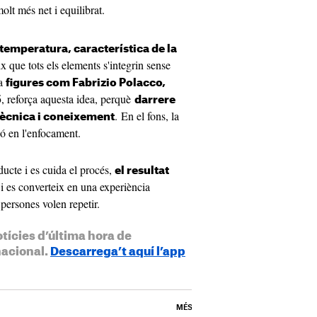
olt més net i equilibrat.
a temperatura, característica de la
x que tots els elements s'integrin sense
 a
figures com Fabrizio Polacco,
, reforça aquesta idea, perquè
5
darrere
. En el fons, la
tècnica i coneixement
nó en l'enfocament.
ducte i es cuida el procés,
el resultat
i es converteix en una experiència
ersones volen repetir.
otícies d’última hora de
nacional.
Descarrega’t aquí l’app
MÉS