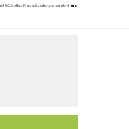
ió
ERC àudios filtrats
Catalunya nou cim
Eclipsi solar mapa
Preu de la llum a
MÉS