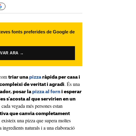
 teves fonts preferides de Google de
IVAR ARA →
 com
triar una
pizza
ràpida per casa i
. És una
ompleixi de veritat i agradi
lador, posar la
pizza al forn
i esperar
s s'acosta al que servirien en un
, cada vegada més persones estan
ativa que canvia completament
, existeix una pizza que supera moltes
a ingredients naturals i a una elaboració