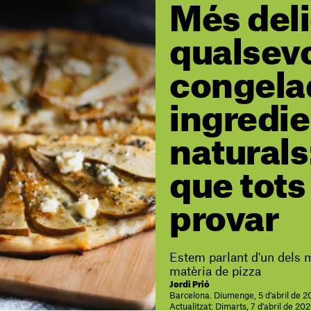
Més deli
qualsevo
congela
ingredie
naturals:
que tots
provar
Estem parlant d'un dels m
matèria de pizza
Jordi Prió
Barcelona. Diumenge, 5 d'abril de 2
Actualitzat: Dimarts, 7 d'abril de 202