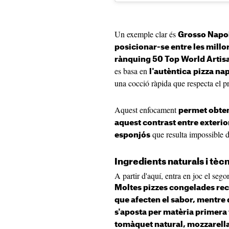
Un exemple clar és
Grosso Napol
posicionar-se entre les mill
rànquing 50 Top World Artis
es basa en
l'autèntica
pizza na
una cocció ràpida que respecta el p
Aquest enfocament
permet obten
aquest contrast entre exterio
que resulta impossible de
esponjós
Ingredients naturals i tè
A partir d'aquí, entra en joc el seg
Moltes pizzes congelades rec
que afecten el sabor, mentre 
s'aposta per matèria primera f
tomàquet natural, mozzarella 