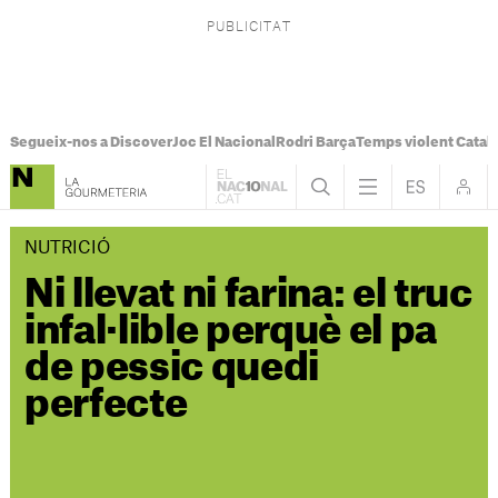
Segueix-nos a Discover
Joc El Nacional
Rodri Barça
Temps violent Catal
NUTRICIÓ
Ni llevat ni farina: el truc
infal·lible perquè el pa
de pessic quedi
perfecte