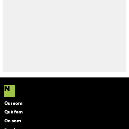
Qui som
Què fem
On som