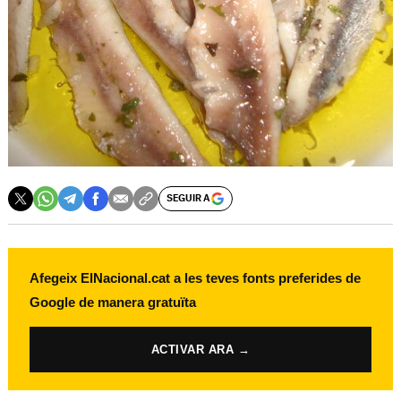
SEGUIR A
Afegeix ElNacional.cat a les teves fonts preferides de
Google de manera gratuïta
ACTIVAR ARA →