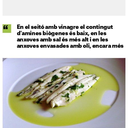
En el seitó amb vinagre el contingut
d'amines biògenes és baix, en les
anxoves amb sal és més alt i en les
anxoves envasades amb oli, encara més