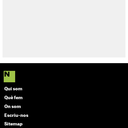
Qui som
Què fem
On som
Escriu-nos
Sitemap