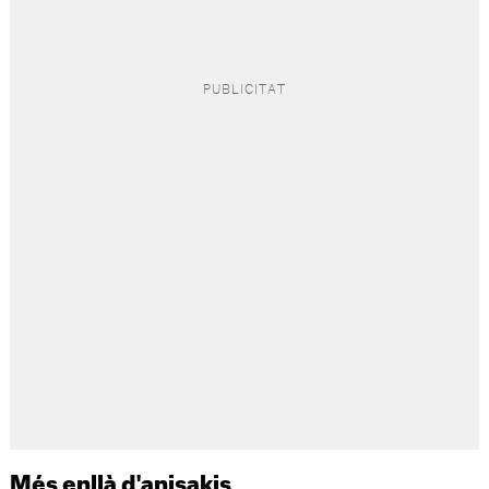
Més enllà d'anisakis