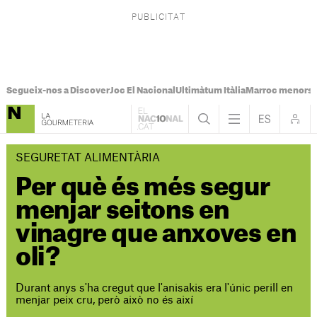
Segueix-nos a Discover
Joc El Nacional
Ultimàtum Itàlia
Marroc menors
SEGURETAT ALIMENTÀRIA
Per què és més segur
menjar seitons en
vinagre que anxoves en
oli?
Durant anys s'ha cregut que l'anisakis era l'únic perill en
menjar peix cru, però això no és així