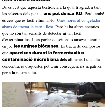
Bé és cert que aquesta bestioleta a la qual li agraden tant
les vísceres dels peixos
. Però també
ens pot deixar KO
és cert que és fàcil eliminar-lo.
Unes hores al congelador
abans de tractar la carn i llest
. Però hi ha altres enemics
que no són tan senzills de detectar ni tan fàcil
d'exterminar-los. I, en parlar de seitons o anxoves, entren
en joc
. Es tracta de compostos
les amines biògenes
que
apareixen durant la fermentació o
dels aliments i una alta
contaminació microbiana
concentració d'aquestes pot tenir conseqüències negatives
per a la nostra salut.