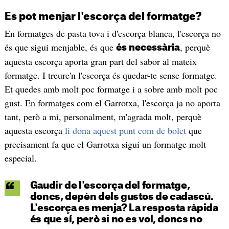
Es pot menjar l'escorça del formatge?
En formatges de pasta tova i d'escorça blanca, l'escorça no
és que sigui menjable, és que
, perquè
és necessària
aquesta escorça aporta gran part del sabor al mateix
formatge. I treure'n l'escorça és quedar-te sense formatge.
Et quedes amb molt poc formatge i a sobre amb molt poc
gust. En formatges com el Garrotxa, l'escorça ja no aporta
tant, però a mi, personalment, m'agrada molt, perquè
aquesta escorça
li dona aquest punt com de bolet
que
precisament fa que el Garrotxa sigui un formatge molt
especial.
Gaudir de l'escorça del formatge,
doncs, depèn dels gustos de cadascú.
L'escorça es menja? La resposta ràpida
és que sí, però si no es vol, doncs no