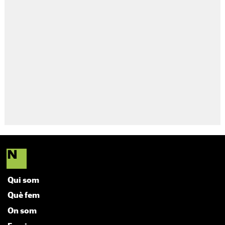
Qui som
Què fem
On som