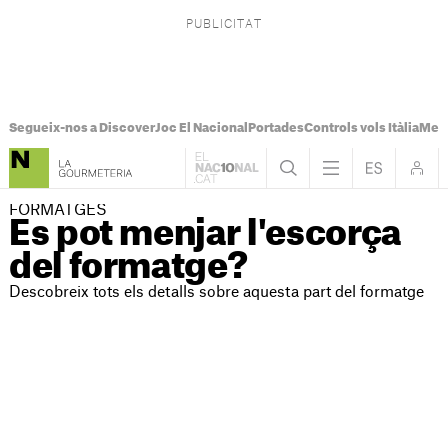
Segueix-nos a Discover
Joc El Nacional
Portades
Controls vols Itàlia
Mes
FORMATGES
Es pot menjar l'escorça
del formatge?
Descobreix tots els detalls sobre aquesta part del formatge