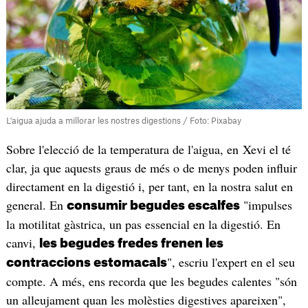
L'aigua ajuda a millorar les nostres digestions / Foto: Pixabay
Sobre l'elecció de la temperatura de l'aigua, en Xevi el té
clar, ja que aquests graus de més o de menys poden influir
directament en la digestió i, per tant, en la nostra salut en
general. En
"impulses
consumir begudes escalfes
la motilitat gàstrica, un pas essencial en la digestió. En
canvi,
les begudes fredes frenen les
", escriu l'expert en el seu
contraccions estomacals
compte. A més, ens recorda que les begudes calentes "són
un alleujament quan les molèsties digestives apareixen",