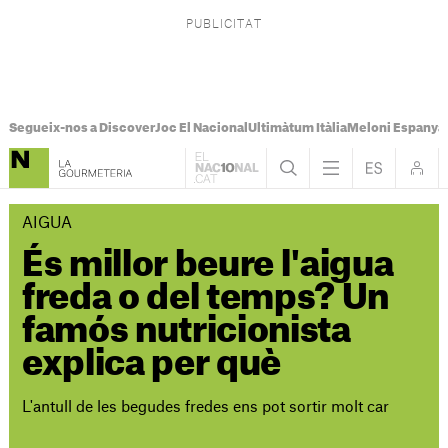
Segueix-nos a Discover
Joc El Nacional
Ultimàtum Itàlia
Meloni Espanya
AIGUA
És millor beure l'aigua
freda o del temps? Un
famós nutricionista
explica per què
L'antull de les begudes fredes ens pot sortir molt car