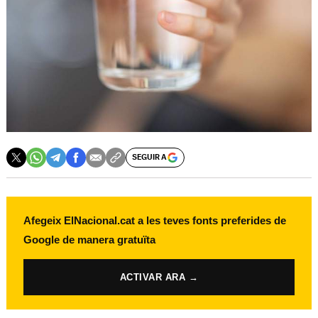
SEGUIR A
Afegeix ElNacional.cat a les teves fonts preferides de
Google de manera gratuïta
ACTIVAR ARA →