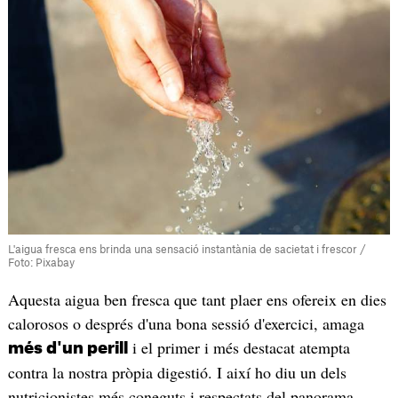
L'aigua fresca ens brinda una sensació instantània de sacietat i frescor /
Foto: Pixabay
Aquesta aigua ben fresca que tant plaer ens ofereix en dies
calorosos o després d'una bona sessió d'exercici, amaga
i el primer i més destacat atempta
més d'un perill
contra la nostra pròpia digestió. I així ho diu un dels
nutricionistes més coneguts i respectats del panorama