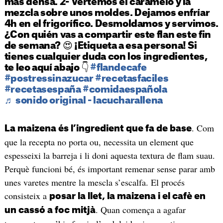
más
densa. 2-
Vertemos
el
caramelo
y la
mezcla
sobre
unos
moldes
.
Dejamos
enfríar
4h
en el
frigorífico
.
Desmoldamos
y
servimos
.
¿Con
quién
vas a compartir este
flan
este fin
de
semana
? 😍 ¡Etiqueta a
esa
persona! Si
tienes
cualquier
duda
con los
ingredientes
,
te leo aquí
abajo
👇
#
flandecafe
#
postressinazucar
#
recetasfaciles
#
recetasespaña
#
comidaespañola
♬
sonido
original -
lacucharallena
. Com
La maizena és l’ingredient que fa de base
que la recepta no porta ou, necessita un element que
espesseixi la barreja i li doni aquesta textura de flam suau.
Perquè funcioni bé, és important remenar sense parar amb
unes varetes mentre la mescla s’escalfa. El procés
consisteix a
posar la llet, la maizena i el cafè en
. Quan comença a agafar
un cassó a foc mitjà