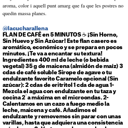
aroma, color i aquell punt amarg que fa que les postres no
quedin massa planes.
@
lacucharallena
FLAN
DE
CAFÉ
en 5
MINUTOS
☕️
¡
Sin
Horno
,
Sin
Huevo
y
Sin
Azúcar
! Este
flan
casero
es
aromático
,
económico
y se prepara en
pocos
minutos
. ¡Te va a encantar
su
textura!
Ingredientes
400 ml de
leche
(o
bebida
vegetal) 35 g de
maicena
(
almidón
de
maíz
) 3
cdas
de
café
soluble
Sirope
de agave o tu
endulzante
favorito
Caramelo
opcional (
Sin
azúcar
): 2
cdas
de
eritritol
1
cda
de agua 1-
Mezcla
el agua con
endulzante
en tu
taza
y
cocina
2 ́ a
máxima
en el
microondas
. 2-
Calentamos
en un
cazo
a
fuego
medio
la
leche
,
maicena
y
café
.
Añadimos
el
endulzante
y
removemos
sin
parar con
unas
varillas
,
hasta
que
adquiera
una
consistencia