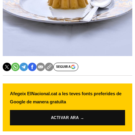
SEGUIR A
Afegeix ElNacional.cat a les teves fonts preferides de
Google de manera gratuïta
ACTIVAR ARA →