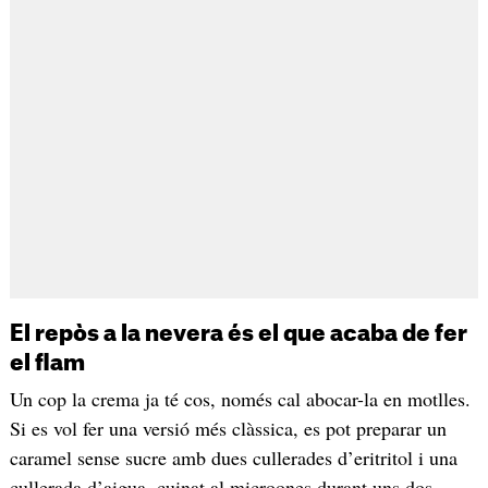
El repòs a la nevera és el que acaba de fer
el flam
Un cop la crema ja té cos, només cal abocar-la en motlles.
Si es vol fer una versió més clàssica, es pot preparar un
caramel sense sucre amb dues cullerades d’eritritol i una
cullerada d’aigua, cuinat al microones durant uns dos