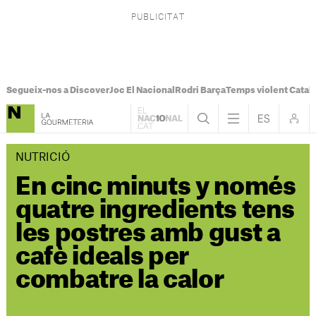
Segueix-nos a Discover
Joc El Nacional
Rodri Barça
Temps violent Catal
NUTRICIÓ
En cinc minuts y només
quatre ingredients tens
les postres amb gust a
cafè ideals per
combatre la calor