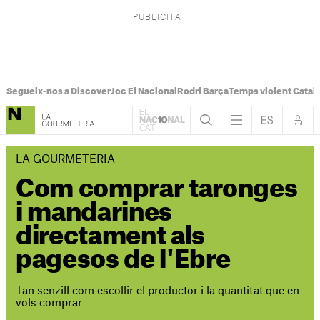
Segueix-nos a Discover
Joc El Nacional
Rodri Barça
Temps violent Catal
LA GOURMETERIA
Com comprar taronges
i mandarines
directament als
pagesos de l'Ebre
Tan senzill com escollir el productor i la quantitat que en
vols comprar