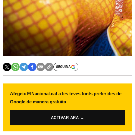
SEGUIR A
Afegeix ElNacional.cat a les teves fonts preferides de
Google de manera gratuïta
ACTIVAR ARA →