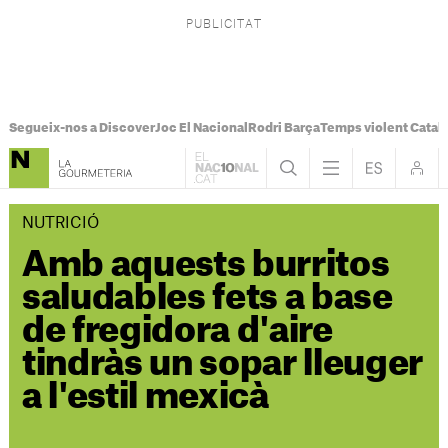
Segueix-nos a Discover
Joc El Nacional
Rodri Barça
Temps violent Catal
NUTRICIÓ
Amb aquests burritos
saludables fets a base
de fregidora d'aire
tindràs un sopar lleuger
a l'estil mexicà