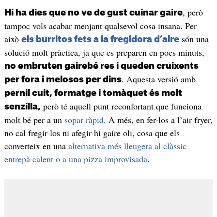
, però
Hi ha dies que no ve de gust cuinar gaire
tampoc vols acabar menjant qualsevol cosa insana. Per
això
són una
els burritos fets a la fregidora d’aire
solució molt pràctica, ja que es preparen en pocs minuts,
no embruten gairebé res i queden cruixents
. Aquesta versió amb
per fora i melosos per dins
pernil cuit, formatge i tomàquet és molt
però té aquell punt reconfortant que funciona
senzilla,
molt bé per a un
sopar ràpid
. A més, en fer-los a l’air fryer,
no cal fregir-los ni afegir-hi gaire oli, cosa que els
converteix en una
alternativa més lleugera al clàssic
entrepà calent o a una pizza improvisada
.