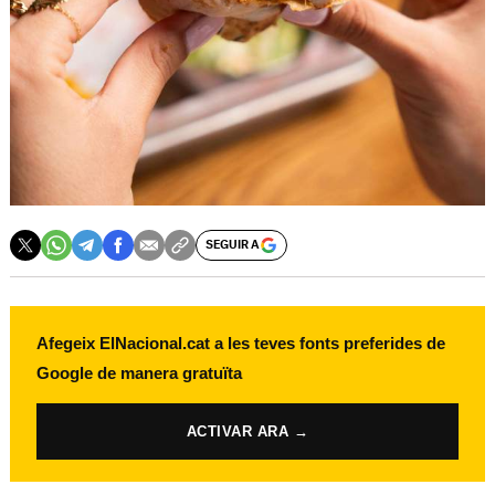
SEGUIR A
Afegeix ElNacional.cat a les teves fonts preferides de
Google de manera gratuïta
ACTIVAR ARA →