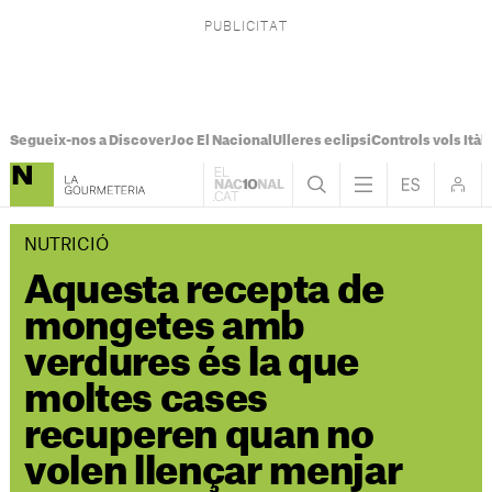
Segueix-nos a Discover
Joc El Nacional
Ulleres eclipsi
Controls vols Itàli
NUTRICIÓ
Aquesta recepta de
mongetes amb
verdures és la que
moltes cases
recuperen quan no
volen llençar menjar