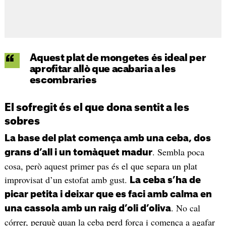
Aquest plat de mongetes és ideal per
aprofitar allò que acabaria a les
escombraries
El sofregit és el que dona sentit a les
sobres
La base del plat comença amb una ceba, dos
. Sembla poca
grans d’all i un tomàquet madur
cosa, però aquest primer pas és el que separa un plat
improvisat d’un estofat amb gust.
La ceba s’ha de
picar petita i deixar que es faci amb calma en
. No cal
una cassola amb un raig d’oli d’oliva
córrer, perquè quan la ceba perd força i comença a agafar