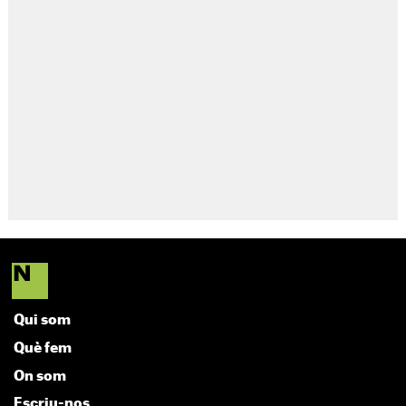
Qui som
Què fem
On som
Escriu-nos