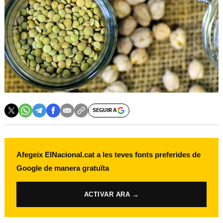
SEGUIR A
Afegeix ElNacional.cat a les teves fonts preferides de
Google de manera gratuïta
ACTIVAR ARA →