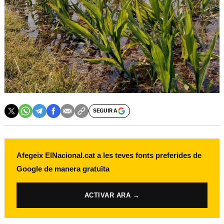
SEGUIR A
Afegeix ElNacional.cat a les teves fonts preferides de
Google de manera gratuïta
ACTIVAR ARA →