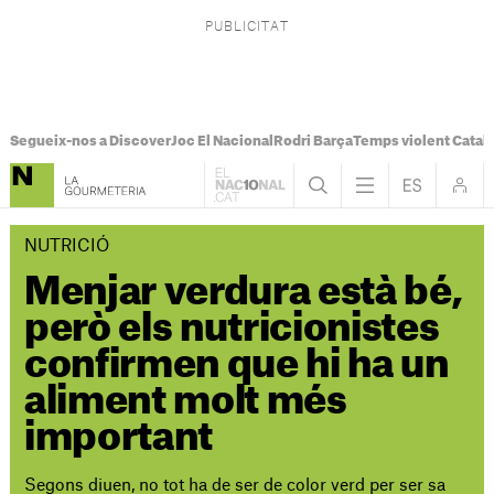
Segueix-nos a Discover
Joc El Nacional
Rodri Barça
Temps violent Catal
NUTRICIÓ
Menjar verdura està bé,
però els nutricionistes
confirmen que hi ha un
aliment molt més
important
Segons diuen, no tot ha de ser de color verd per ser sa