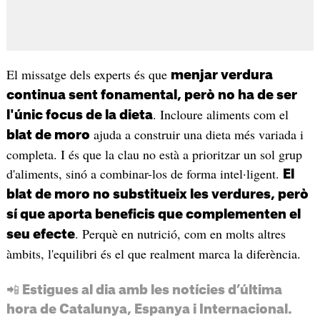
El missatge dels experts és que
menjar verdura
continua sent fonamental, però no ha de ser
. Incloure aliments com el
l'únic focus de la dieta
ajuda a construir una dieta més variada i
blat de moro
completa. I és que la clau no està a prioritzar un sol grup
d'aliments, sinó a combinar-los de forma intel·ligent.
El
blat de moro no substitueix les verdures, però
sí que aporta beneficis que complementen el
. Perquè en nutrició, com en molts altres
seu efecte
àmbits, l'equilibri és el que realment marca la diferència.
📲 Estigues al dia amb les notícies d’última
hora de Catalunya, Espanya i Internacional.