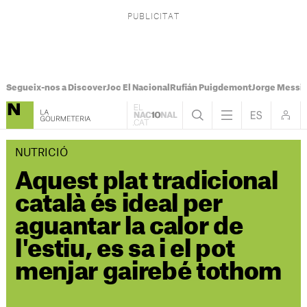
Segueix-nos a Discover
Joc El Nacional
Rufián Puigdemont
Jorge Messi
NUTRICIÓ
Aquest plat tradicional
català és ideal per
aguantar la calor de
l'estiu, es sa i el pot
menjar gairebé tothom