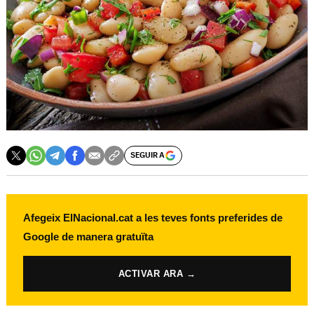
SEGUIR A
Afegeix ElNacional.cat a les teves fonts preferides de
Google de manera gratuïta
ACTIVAR ARA →