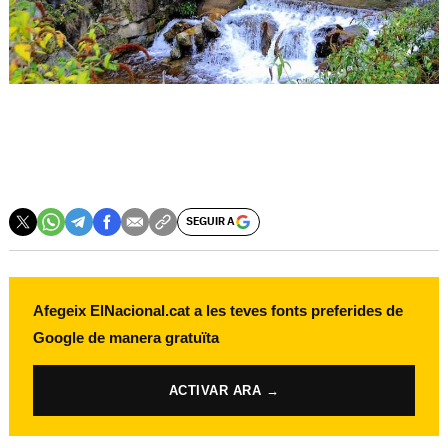
SEGUIR A
Afegeix ElNacional.cat a les teves fonts preferides de
Google de manera gratuïta
ACTIVAR ARA →