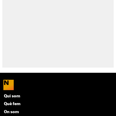
Qui som
Què fem
On som