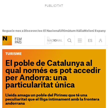
Segueix-nos a Discover
Joc El Nacional
Ultimàtum Itàlia
Meloni Espanya
TURISME
El poble de Catalunya al
qual només es pot accedir
per Andorra: una
particularitat única
Lleida amaga un poble del Pirineu que té una
peculiaritat que el lliga íntimament amb la frontera
andorrana