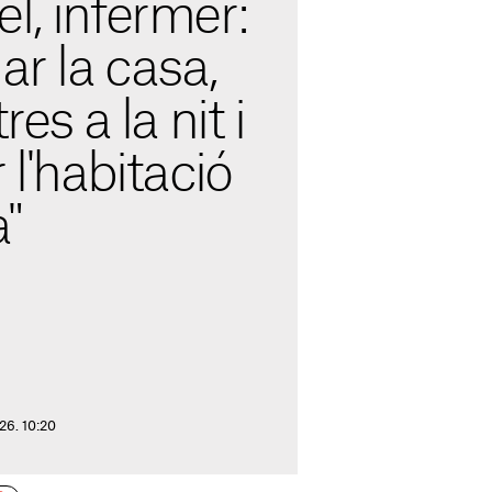
l, infermer:
ar la casa,
res a la nit i
 l'habitació
"
026. 10:20