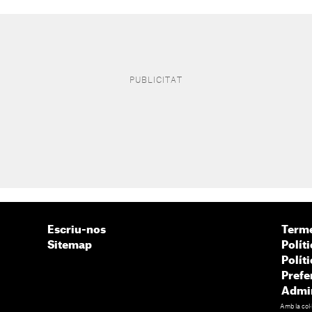
Escriu-nos
Terme
Sitemap
Políti
Polít
Prefe
Admin
Amb la col·