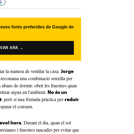
 teves fonts preferides de Google de
IVAR ARA →
ar la manera de ventilar la casa.
Jorge
, recomana una combinació senzilla per
 abans de dormir: obrir les finestres quan
oritzar aigua en l'ambient.
No és un
, però sí una fórmula pràctica per
t
reduir
sparar el consum.
. Durant el dia, quan el sol
sevol hora
rsianes i finestres tancades per evitar que