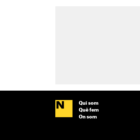
Qui som
Què fem
On som