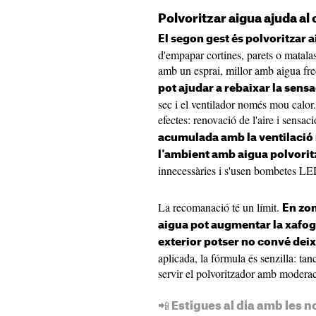
Polvoritzar aigua ajuda al
El segon gest és polvoritzar a
d'empapar cortines, parets o matala
amb un esprai, millor amb aigua fr
pot ajudar a rebaixar la sens
sec i el ventilador només mou calo
efectes: renovació de l'aire i sensac
acumulada amb la ventilació 
l'ambient amb aigua polvori
innecessàries i s'usen bombetes LED,
La recomanació té un límit.
En zo
aigua pot augmentar la xafogor
exterior potser no convé deix
aplicada, la fórmula és senzilla: tanc
servir el polvoritzador amb moderac
📲 Estigues al dia amb les n