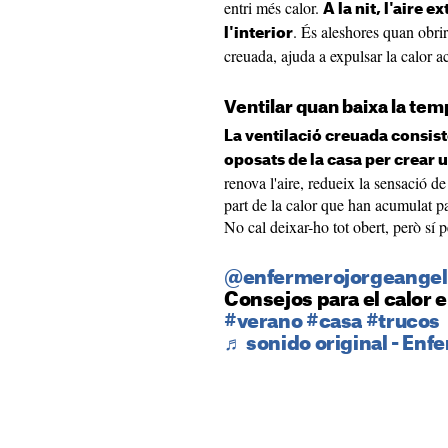
entri més calor.
A la nit, l'aire 
. És aleshores quan obrir 
l'interior
creuada, ajuda a expulsar la calor 
Ventilar quan baixa la te
La ventilació creuada consiste
oposats de la casa per crear 
renova l'aire, redueix la sensació d
part de la calor que han acumulat par
No cal deixar-ho tot obert, però sí p
@enfermerojorgeangel
Consejos para el calor 
#verano
#casa
#trucos
♬ sonido original - Enf