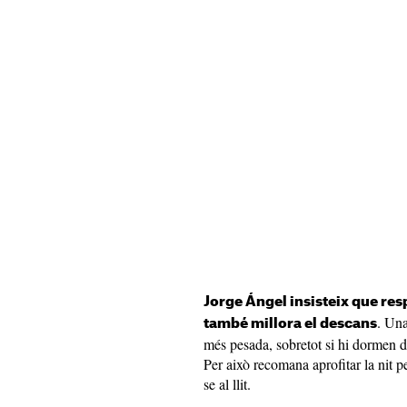
Jorge Ángel insisteix que resp
. Una
també millora el descans
més pesada, sobretot si hi dormen du
Per això recomana aprofitar la nit pe
se al llit.