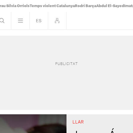
rau Sílvia Orriols
Temps violent Catalunya
Rodri Barça
Abdul El-Sayed
Imat
LLAR