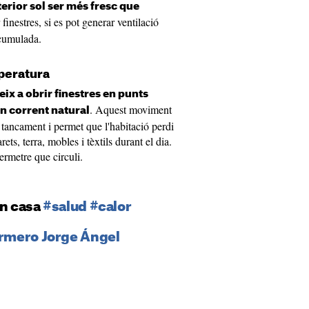
exterior sol ser més fresc que
finestres, si es pot generar ventilació
acumulada.
mperatura
ix a obrir finestres en punts
. Aquest moviment
un corrent natural
e tancament i permet que l'habitació perdi
ets, terra, mobles i tèxtils durant el dia.
ermetre que circuli.
en casa
#salud
#calor
ermero Jorge Ángel