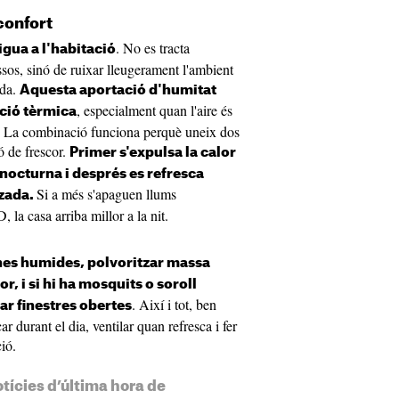
 confort
. No es tracta
igua a l'habitació
ssos, sinó de ruixar lleugerament l'ambient
eda.
Aquesta aportació d'humitat
, especialment quan l'aire és
ació tèrmica
r. La combinació funciona perquè uneix dos
ió de frescor.
Primer s'expulsa la calor
nocturna i després es refresca
Si a més s'apaguen llums
tzada.
 la casa arriba millor a la nit.
nes humides, polvoritzar massa
, i si hi ha mosquits o soroll
. Així i tot, ben
ar finestres obertes
ar durant el dia, ventilar quan refresca i fer
ió.
otícies d’última hora de