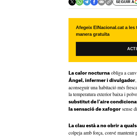
SEGUIR A
Afegeix ElNacional.cat a les
manera gratuïta
ACT
obliga a canvi
La calor nocturna
Ángel, infermer i divulgador
aconseguir una habitació més fresca
la temperatura exterior baixa i polv
substitut de l'aire condiciona
sense di
la sensació de xafogor
La clau està a no obrir a qual
colpeja amb força, convé mantenir pe