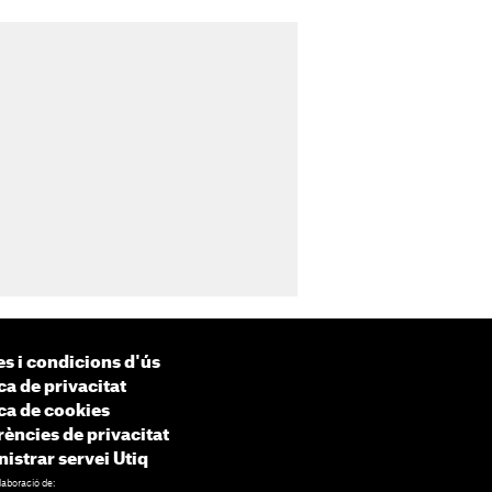
s i condicions d'ús
ca de privacitat
ica de cookies
rències de privacitat
istrar servei Utiq
laboració de: