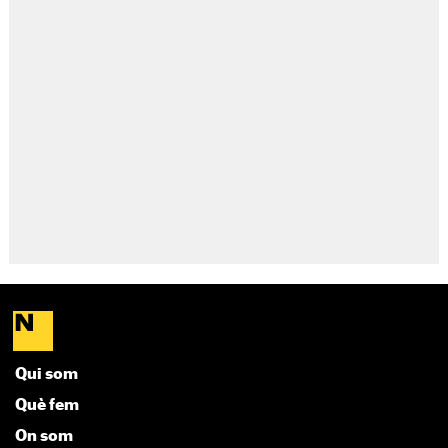
Qui som
Què fem
On som