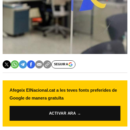
SEGUIR A
Afegeix ElNacional.cat a les teves fonts preferides de
Google de manera gratuïta
ACTIVAR ARA →