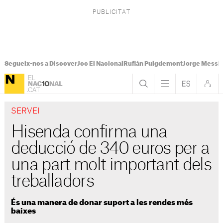
Segueix-nos a Discover
Joc El Nacional
Rufián Puigdemont
Jorge Messi
SERVEI
Hisenda confirma una
deducció de 340 euros per a
una part molt important dels
treballadors
És una manera de donar suport a les rendes més
baixes