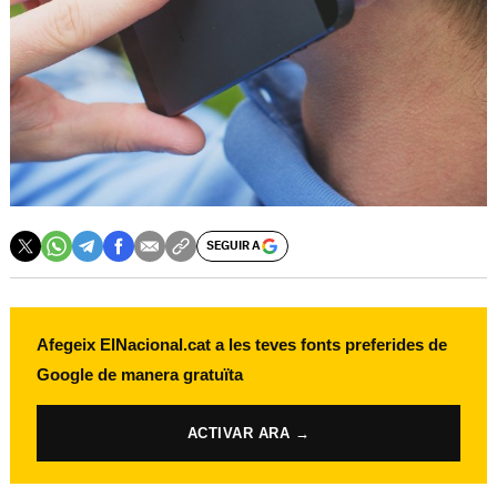
SEGUIR A
Afegeix ElNacional.cat a les teves fonts preferides de
Google de manera gratuïta
ACTIVAR ARA →