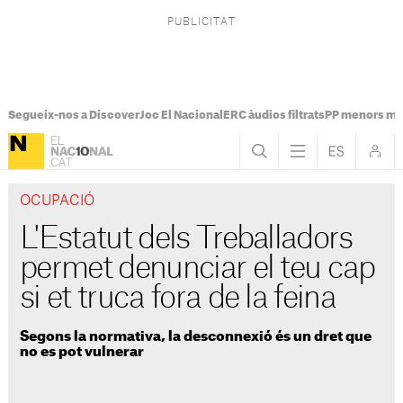
Segueix-nos a Discover
Joc El Nacional
ERC àudios filtrats
PP menors mi
OCUPACIÓ
L'Estatut dels Treballadors
permet denunciar el teu cap
si et truca fora de la feina
Segons la normativa, la desconnexió és un dret que
no es pot vulnerar