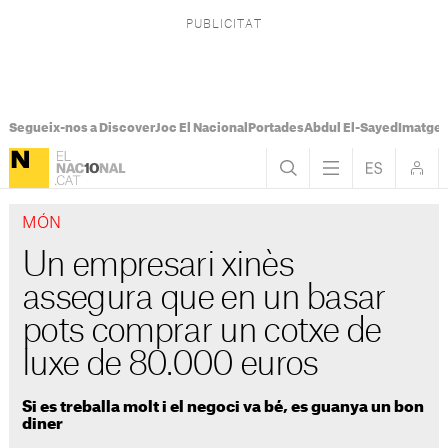
Segueix-nos a Discover
Joc El Nacional
Portades
Abdul El-Sayed
Imatges
MÓN
Un empresari xinès
assegura que en un basar
pots comprar un cotxe de
luxe de 80.000 euros
Si es treballa molt i el negoci va bé, es guanya un bon
diner