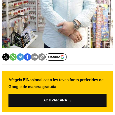
SEGUIR A
Afegeix ElNacional.cat a les teves fonts preferides de
Google de manera gratuïta
ACTIVAR ARA →