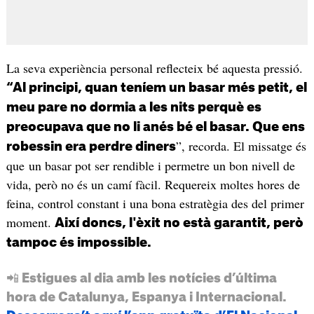
La seva experiència personal reflecteix bé aquesta pressió.
“Al principi, quan teníem un basar més petit, el
meu pare no dormia a les nits perquè es
preocupava que no li anés bé el basar. Que ens
”, recorda. El missatge és
robessin era perdre diners
que un basar pot ser rendible i permetre un bon nivell de
vida, però no és un camí fàcil. Requereix moltes hores de
feina, control constant i una bona estratègia des del primer
moment.
Així doncs, l'èxit no està garantit, però
tampoc és impossible.
📲 Estigues al dia amb les notícies d’última
hora de Catalunya, Espanya i Internacional.