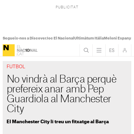
Segueix-nos a Discover
Joc El Nacional
Ultimàtum Itàlia
Meloni Espanya
FUTBOL
No vindrà al Barça perquè
prefereix anar amb Pep
Guardiola al Manchester
City
El Manchester City li treu un fitxatge al Barça