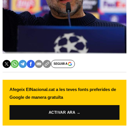
SEGUIR A
Afegeix ElNacional.cat a les teves fonts preferides de
Google de manera gratuïta
ACTIVAR ARA →