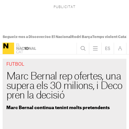
Segueix-nos a Discover
Joc El Nacional
Rodri Barça
Temps violent Catal
FUTBOL
Marc Bernal rep ofertes, una
supera els 30 milions, i Deco
pren la decisió
Marc Bernal continua tenint molts pretendents