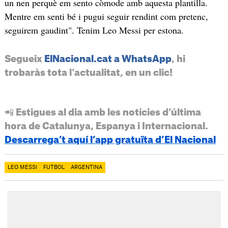
un nen perquè em sento còmode amb aquesta plantilla.
Mentre em senti bé i pugui seguir rendint com pretenc,
seguirem gaudint". Tenim Leo Messi per estona.
Segueix
ElNacional.cat a WhatsApp
, hi
trobaràs tota l'actualitat, en un clic!
📲 Estigues al dia amb les notícies d’última
hora de Catalunya, Espanya i Internacional.
Descarrega’t aquí l’app gratuïta d’El Nacional
LEO MESSI
FUTBOL
ARGENTINA