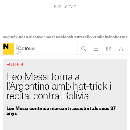
Segueix-nos a Discover
Joc El Nacional
Ceuta
Felip VI Milei
Sánchez Mel
FUTBOL
Leo Messi torna a
l'Argentina amb hat-trick i
recital contra Bolívia
Leo Messi continua marcant i assistint als seus 37
anys