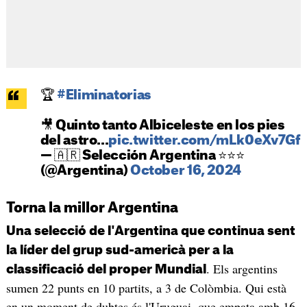
🏆
#Eliminatorias
🎥 Quinto tanto Albiceleste en los pies
del astro...
pic.twitter.com/mLk0eXv7Gf
— 🇦🇷 Selección Argentina ⭐⭐⭐
(@Argentina)
October 16, 2024
Torna la millor Argentina
Una selecció de l'Argentina que continua sent
la líder del grup sud-americà per a la
. Els argentins
classificació del proper Mundial
sumen 22 punts en 10 partits, a 3 de Colòmbia. Qui està
en un moment de dubtes és l'Uruguai, que empata amb 16