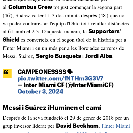
al
tot just començar la segona part
Columbus Crew
(46'), Suárez va fer l'1-3 dos minuts després (48') que no
va poder contrarestar l'equip d'Ohio tot i retallar distàncies
al 61' amb el 2-3. D'aquesta manera, la
Supporters'
es converteix en el segon títol de la història per a
Shield
l'Inter Miami i en un més per a les llorejades carreres de
Messi, Suárez,
i
.
Sergio Busquets
Jordi Alba
CAMPEONESSSS 🗣️
pic.twitter.com/fNTHm3G3V7
— Inter Miami CF (@InterMiamiCF)
October 3, 2024
Messi i Suárez il·luminen el camí
Després de la seva fundació el 29 de gener de 2018 per un
grup inversor liderat per
,
l'Inter Miami
David Beckham