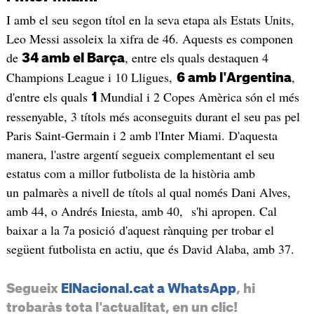
I amb el seu segon títol en la seva etapa als Estats Units,
Leo Messi assoleix la xifra de 46. Aquests es componen
de
, entre els quals destaquen 4
34 amb el Barça
Champions League i 10 Lligues,
,
6 amb l'Argentina
d'entre els quals
Mundial i 2 Copes Amèrica són el més
1
ressenyable, 3 títols més aconseguits durant el seu pas pel
Paris Saint-Germain i 2 amb l'Inter Miami. D'aquesta
manera, l'astre argentí segueix complementant el seu
estatus com a millor futbolista de la història amb
un palmarès a nivell de títols al qual només Dani Alves,
amb 44, o Andrés Iniesta, amb 40, s'hi apropen. Cal
baixar a la 7a posició d'aquest rànquing per trobar el
següent futbolista en actiu, que és David Alaba, amb 37.
Segueix
ElNacional.cat a WhatsApp
, hi
trobaràs tota l'actualitat, en un clic!