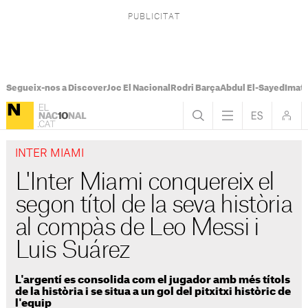
Segueix-nos a Discover
Joc El Nacional
Rodri Barça
Abdul El-Sayed
Imatg
INTER MIAMI
L'Inter Miami conquereix el
segon títol de la seva història
al compàs de Leo Messi i
Luis Suárez
L'argentí es consolida com el jugador amb més títols
de la història i se situa a un gol del pitxitxi històric de
l'equip