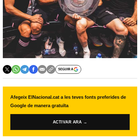
SEGUIR A
Afegeix ElNacional.cat a les teves fonts preferides de
Google de manera gratuïta
ACTIVAR ARA →