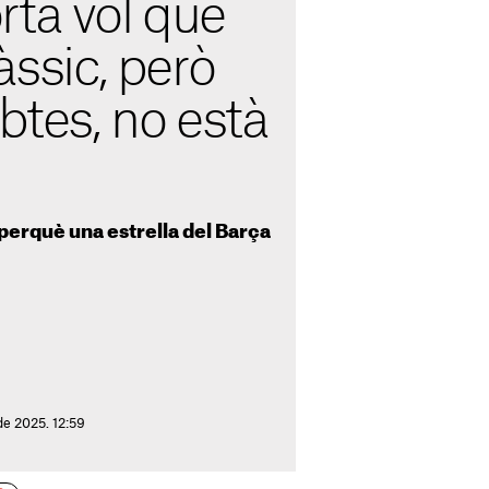
rta vol que
àssic, però
ubtes, no està
perquè una estrella del Barça
de 2025. 12:59