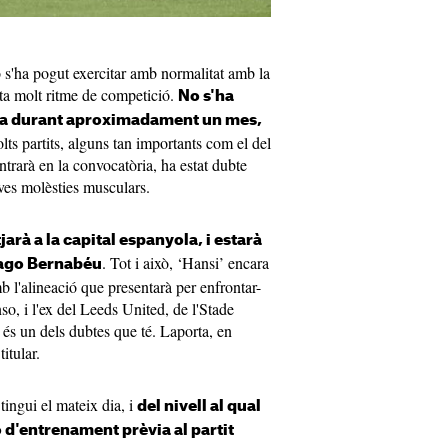
no s'ha pogut exercitar amb normalitat amb la
alta molt ritme de competició.
No s'ha
ixa durant aproximadament un mes,
lts partits, alguns tan importants com el del
ntrarà en la convocatòria, ha estat dubte
eves molèsties musculars.
arà a la capital espanyola, i estarà
. Tot i això, ‘Hansi’ encara
tiago Bernabéu
b l'alineació que presentarà per enfrontar-
so, i l'ex del Leeds United, de l'Stade
 és un dels dubtes que té. Laporta, en
itular.
tingui el mateix dia, i
del nivell al qual
ió d'entrenament prèvia al partit