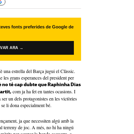
 teves fonts preferides de Google de
IVAR ARA →
 una estrella del Barça jugui el Clàssic.
de les grans esperances del president per
 no té cap dubte que Raphinha Dias
com ja ha fet en tantes ocasions. I
artit,
ser un dels protagonistes en les victòries
 se li dona especialment bé.
nçament, ja que necessiten algú amb la
 al terreny de joc. A més, no hi ha ningú
 mèrits per ocupar la banda esquerra, a