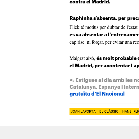
contra el Madrid.
Raphinha s'absenta, per prec
Flick té motius per dubtar de l'esta
es va absentar a l'entrenamen
cap risc, ni forçar, per evitar una re
Malgrat això,
és molt probable 
el Madrid, per acontentar La
📲 Estigues al dia amb les n
Catalunya, Espanya i Inter
gratuïta d’El Nacional
JOAN LAPORTA
EL CLÀSSIC
HANSI FLI