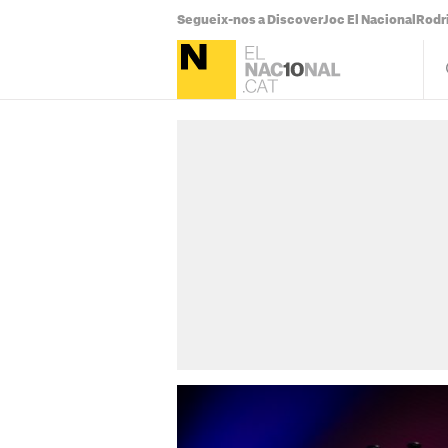
Segueix-nos a Discover
Joc El Nacional
Rodr