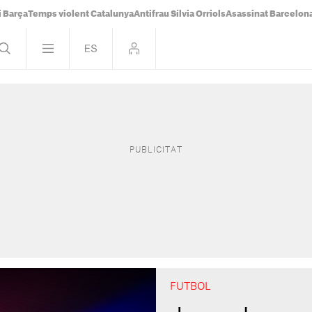
i Barça
Temps violent Catalunya
Antifrau Sílvia Orriols
Asassinat Barcelon
FUTBOL