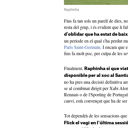
Raphinha
Fins fa tan sols un parell de dies, 
resta del grup, i és evident que li f
d'oblidar que ha estat de ba
un període en el qual s'ha perdut mo
Paris Saint-Germain
. I encara que e
fins fa molt poc, per culpa de les s
Finalment,
Raphinha sí que viatj
disponible per al xoc al San
no ha pres una decisió definitiva am
se al combinat dirigit per Xabi Alon
Rennais o de l'Sporting de Portugal
canvi, està convençut que ha de ser t
Tot dependrà de les sensacions que 
Flick el vegi en l'última sess