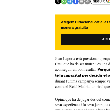
SEGUIR A
Afegeix ElNacional.cat a les
manera gratuïta
ACT
Joan Laporta està pressionant perquè
Creu que ha de ser titular, i és una 
aconseguir un bon resultat.
Perquè
té la capacitat per decidir el p
durant l'última campanya sempre va 
contra el Reial Madrid, un rival que
Opina que ha de jugar des del come
seva experiència i la seva jerarquia
que durant la seva absència hagi fet