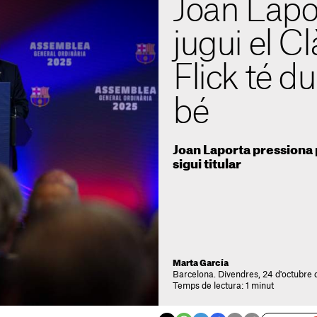
Joan Lapo
jugui el Cl
Flick té d
bé
Joan Laporta pressiona 
sigui titular
Marta García
Barcelona. Divendres, 24 d'octubre 
Temps de lectura: 1 minut