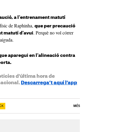
aució, a l'entrenament matutí
t físic de Raphinha,
que per precaució
. Perquè no vol córrer
t matutí d'avui
caiguda.
que aparegui en l'alineació contra
porta.
otícies d’última hora de
nacional.
Descarrega’t aquí l’app
CK
MÉS