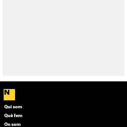
Qui som
Què fem
On som