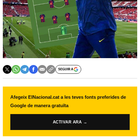
SEGUIR A
Afegeix ElNacional.cat a les teves fonts preferides de
Google de manera gratuïta
ACTIVAR ARA →