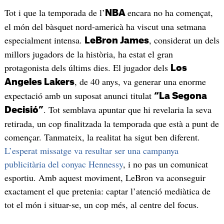
Tot i que la temporada de l’
encara no ha començat,
NBA
el món del bàsquet nord-americà ha viscut una setmana
especialment intensa.
, considerat un dels
LeBron James
millors jugadors de la història, ha estat el gran
protagonista dels últims dies. El jugador dels
Los
, de 40 anys, va generar una enorme
Angeles Lakers
expectació amb un suposat anunci titulat
“La Segona
. Tot semblava apuntar que hi revelaria la seva
Decisió”
retirada, un cop finalitzada la temporada que està a punt de
començar. Tanmateix, la realitat ha sigut ben diferent.
L’esperat missatge va resultar ser una campanya
publicitària del conyac Hennessy
, i no pas un comunicat
esportiu. Amb aquest moviment, LeBron va aconseguir
exactament el que pretenia: captar l’atenció mediàtica de
tot el món i situar-se, un cop més, al centre del focus.