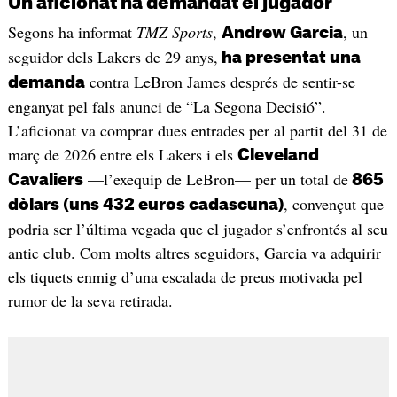
Un aficionat ha demandat el jugador
Segons ha informat
TMZ Sports
,
, un
Andrew Garcia
seguidor dels Lakers de 29 anys,
ha presentat una
contra LeBron James després de sentir-se
demanda
enganyat pel fals anunci de “La Segona Decisió”.
L’aficionat va comprar dues entrades per al partit del 31 de
març de 2026 entre els Lakers i els
Cleveland
—l’exequip de LeBron— per un total de
Cavaliers
865
, convençut que
dòlars (uns 432 euros cadascuna)
podria ser l’última vegada que el jugador s’enfrontés al seu
antic club. Com molts altres seguidors, Garcia va adquirir
els tiquets enmig d’una escalada de preus motivada pel
rumor de la seva retirada.