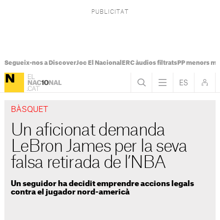
Segueix-nos a Discover
Joc El Nacional
ERC àudios filtrats
PP menors mi
BÀSQUET
Un aficionat demanda
LeBron James per la seva
falsa retirada de l’NBA
Un seguidor ha decidit emprendre accions legals
contra el jugador nord-americà