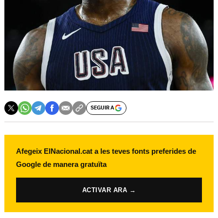
SEGUIR A
Afegeix ElNacional.cat a les teves fonts preferides de
Google de manera gratuïta
ACTIVAR ARA →