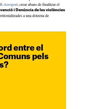
l'R-Aeroport
; crear abans de finalitzar el
venció i Denúncia de les violències
erritorialitzades a una dotzena de
ord entre el
 Comuns pels
s?