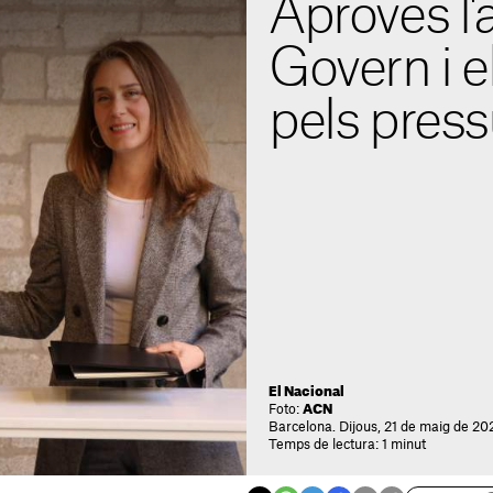
Aproves l'
Govern i 
pels pres
El Nacional
Foto:
ACN
Barcelona. Dijous, 21 de maig de 20
Temps de lectura: 1 minut