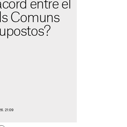
acord entre el
els Comuns
supostos?
26. 21:09