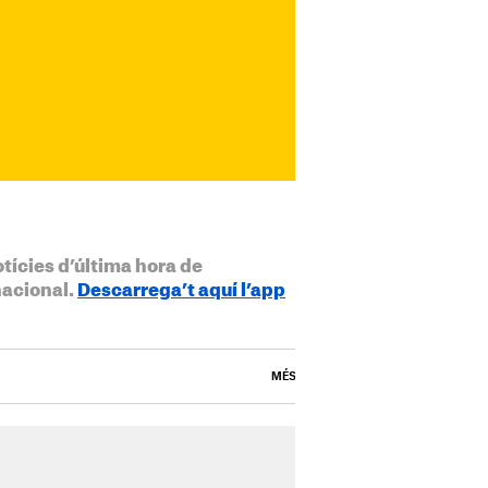
otícies d’última hora de
nacional.
Descarrega’t aquí l’app
MÉS