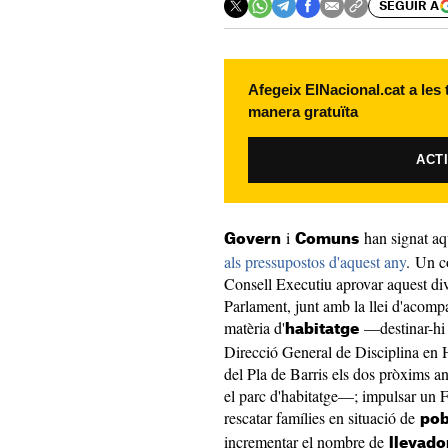
SEGUIR A
Afegeix ElNacional.cat a les
manera gratuïta
ACT
i
han signat aq
Govern
Comuns
als pressupostos d'aquest any
. Un c
Consell Executiu aprovar aquest dive
Parlament, junt amb la llei d'acom
matèria d'
—destinar-hi 2
habitatge
Direcció General de Disciplina en 
del Pla de Barris els dos pròxims an
el parc d'habitatge—; impulsar un F
rescatar famílies en situació de
pob
incrementar el nombre de
llevado