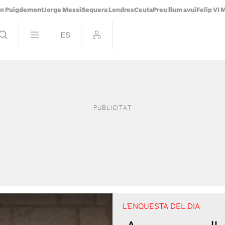
án Puigdemont
Jorge Messi
Sequera Londres
Ceuta
Preu llum avui
Felip VI 
L'ENQUESTA DEL DIA