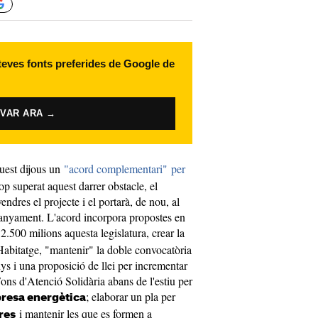
 teves fonts preferides de Google de
IVAR ARA →
uest dijous un
"acord complementari" per
op superat aquest darrer obstacle, el
ndres el projecte i el portarà, de nou, al
panyament. L'acord incorpora propostes en
.500 milions aquesta legislatura, crear la
Habitatge, "mantenir" la doble convocatòria
ys i una proposició de llei per incrementar
ons d'Atenció Solidària abans de l'estiu per
; elaborar un pla per
resa energètica
i mantenir les que es formen a
res