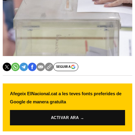
SEGUIR A
Afegeix ElNacional.cat a les teves fonts preferides de
Google de manera gratuïta
ACTIVAR ARA →