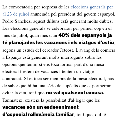
La convocatòria per sorpresa de les
eleccions generals per
al 23 de juliol
anunciada pel president del govern espanyol,
Pedro Sánchez, aquest dilluns està generant molts dubtes.
Les eleccions generals se celebraran per primer cop en el
mes de juliol, quan més d'un
40% dels espanyols ja
,
té planejades les vacances i els viatges d'estiu
segons un estudi del cercador Jetcost. L'avanç dels comicis
a Espanya està generant molts interrogants sobre les
opcions que tenim si ens toca formar part d'una mesa
electoral i estem de vacances i teníem un viatge
contractat. Si et toca ser membre de la mesa electoral, has
de saber que hi ha una sèrie de supòsits que et permetran
evitar la cita, tot i que
no val qualsevol excusa.
Tanmateix, existeix la possibilitat d'al·legar que les
vacances són un esdeveniment
, tot i que, qui té
d'especial rellevància familiar