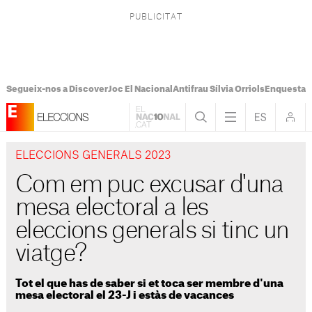
Segueix-nos a Discover
Joc El Nacional
Antifrau Sílvia Orriols
Enquesta F
ELECCIONS GENERALS 2023
Com em puc excusar d'una
mesa electoral a les
eleccions generals si tinc un
viatge?
Tot el que has de saber si et toca ser membre d'una
mesa electoral el 23-J i estàs de vacances