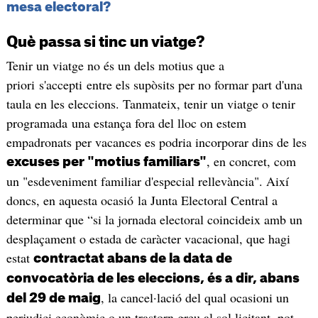
mesa electoral?
Què passa si tinc un viatge?
Tenir un viatge no és un dels motius que a
priori s'accepti entre els supòsits per no formar part d'una
taula en les eleccions. Tanmateix, tenir un viatge o tenir
programada una estança fora del lloc on estem
empadronats per vacances es podria incorporar dins de les
, en concret, com
excuses per "motius familiars"
un "esdeveniment familiar d'especial rellevància". Així
doncs, en aquesta ocasió la Junta Electoral Central a
determinar que “si la jornada electoral coincideix amb un
desplaçament o estada de caràcter vacacional, que hagi
estat
contractat abans de la data de
convocatòria de les eleccions, és a dir, abans
, la cancel·lació del qual ocasioni un
del 29 de maig
perjudici econòmic o un trastorn greu al sol·licitant, pot