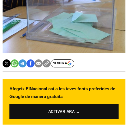
SEGUIR A
Afegeix ElNacional.cat a les teves fonts preferides de
Google de manera gratuïta
ACTIVAR ARA →