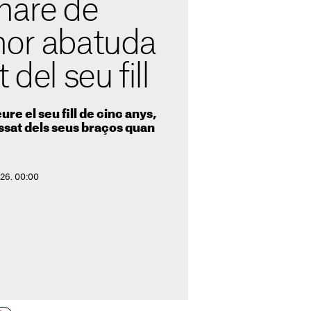
mare de
mor abatuda
 del seu fill
re el seu fill de cinc anys,
assat dels seus braços quan
026. 00:00