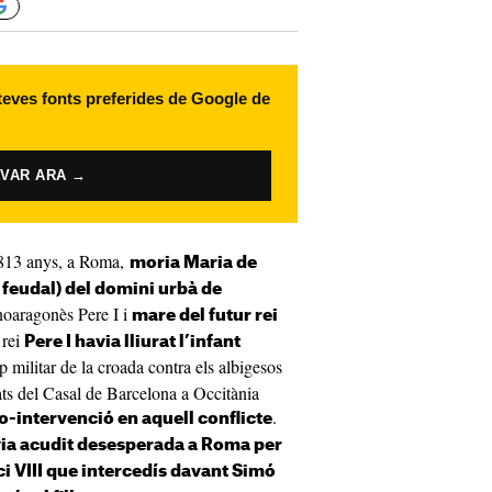
 teves fonts preferides de Google de
IVAR ARA →
 813 anys, a Roma,
moria Maria de
feudal) del domini urbà de
anoaragonès Pere I i
mare del futur rei
 rei
Pere I havia lliurat l’infant
 militar de la croada contra els albigesos
ats del Casal de Barcelona a Occitània
.
no-intervenció en aquell conflicte
ia acudit desesperada a Roma per
i VIII que intercedís davant Simó