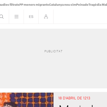
udios filtrats
PP menors migrants
Catalunya nou cim
Peinado
Tragèdia Ma
18 D’ABRIL DE 1213