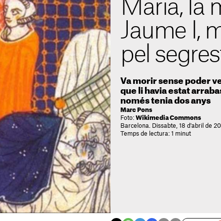
Maria, la 
Jaume I, 
pel segrest
Va morir sense poder veu
que li havia estat arrab
només tenia dos anys
Marc Pons
Foto:
Wikimedia Commons
Barcelona. Dissabte, 18 d'abril de 2
Temps de lectura: 1 minut