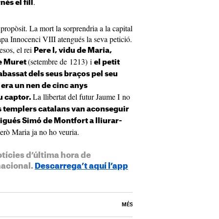
.
és el fill
propòsit. La mort la sorprendria a la capital
apa Innocenci VIII atengués la seva petició.
esos, el rei
Pere I, vidu de Maria,
(setembre de 1213) i
de Muret
el petit
abassat dels seus braços pel seu
 era un nen de cinc anys
La llibertat del futur Jaume I no
u captor.
rs templers catalans van aconseguir
ligués Simó de Montfort a lliurar-
erò Maria ja no ho veuria.
otícies d’última hora de
nacional.
Descarrega’t aquí l’app
MÉS