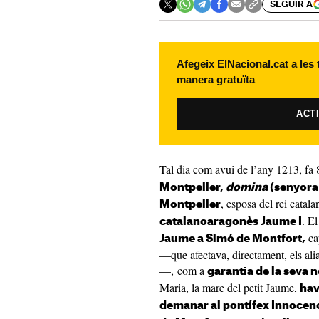
SEGUIR A
Afegeix ElNacional.cat a les
manera gratuïta
ACT
Tal dia com avui de l’any 1213, fa
Montpeller,
domina
(senyora 
, esposa del rei catal
Montpeller
. El
catalanoaragonès Jaume I
cap
Jaume a Simó de Montfort,
—que afectava, directament, els ali
—, com a
garantia de la seva 
Maria, la mare del petit Jaume,
hav
demanar al pontífex Innocenc