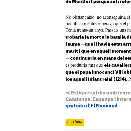
de Montfort perquè se li retorn
No obstant això, no aconseguiria el 
pontifícia mentre esperava que el p
Tenia trenta-un anys. Passats uns m
trobaria la mort a la batalla 
Jaume —que li havia estat arr
marit i que en aquell moment
— continuaria en mans del se
es produiria fins que
els cavalle
que el papa Innocenci VIII ob
P
los aquell infant reial (1214).
📲 Estigues al dia amb les n
Catalunya, Espanya i Inter
gratuïta d’El Nacional
HISTÒRIA