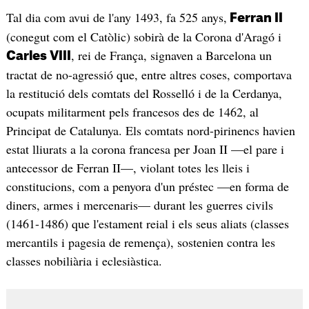
Tal dia com avui de l'any 1493, fa 525 anys,
Ferran II
(conegut com el Catòlic) sobirà de la Corona d'Aragó i
, rei de França, signaven a Barcelona un
Carles VIII
tractat de no-agressió que, entre altres coses, comportava
la restitució dels comtats del Rosselló i de la Cerdanya,
ocupats militarment pels francesos des de 1462, al
Principat de Catalunya. Els comtats nord-pirinencs havien
estat lliurats a la corona francesa per Joan II —el pare i
antecessor de Ferran II—, violant totes les lleis i
constitucions, com a penyora d'un préstec —en forma de
diners, armes i mercenaris— durant les guerres civils
(1461-1486) que l'estament reial i els seus aliats (classes
mercantils i pagesia de remença), sostenien contra les
classes nobiliària i eclesiàstica.