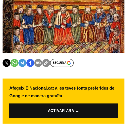
SEGUIR A
Afegeix ElNacional.cat a les teves fonts preferides de
Google de manera gratuïta
ACTIVAR ARA →