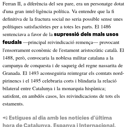
Ferran II, a diferència del seu pare, era un personatge dotat
d'una gran intel·ligència política. Va entendre que la fi
definitiva de la fractura social no seria possible sense unes
polítiques satisfactòries per a totes les parts. El 1486
sentenciava a favor de la
supressió dels mals usos
—principal reivindicació remença— provocant
feudals
l'ensorrament econòmic de l'estament aristocràtic català. El
1488, però, convocaria la noblesa militar catalana a la
campanya de conquesta i de saqueig del regne nassarita de
Granada. El 1493 aconseguiria reintegrar els comtats nord-
pirinencs i el 1495 celebraria corts i blindaria la relació
bilateral entre Catalunya i la monarquia hispànica;
satisfent, en ambdós casos, les reivindicacions de tots els
estaments.
📲 Estigues al dia amb les notícies d’última
hora de Catalunya, Espanya i Internacional.