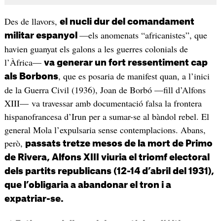
Des de llavors,
el nucli dur del comandament
—els anomenats “africanistes”, que
militar espanyol
havien guanyat els galons a les guerres colonials de
l’Àfrica—
va generar un fort ressentiment cap
, que es posaria de manifest quan, a l’inici
als Borbons
de la Guerra Civil (1936), Joan de Borbó —fill d’Alfons
XIII— va travessar amb documentació falsa la frontera
hispanofrancesa d’Irun per a sumar-se al bàndol rebel. El
general Mola l’expulsaria sense contemplacions. Abans,
però,
passats tretze mesos de la mort de Primo
de Rivera, Alfons XIII viuria el triomf electoral
dels partits republicans (12-14 d’abril del 1931),
que l’obligaria a abandonar el tron i a
expatriar-se.