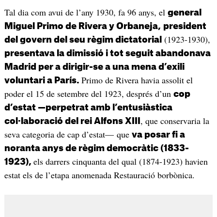
Tal dia com avui de l’any 1930, fa 96 anys, el
general
Miguel Primo de Rivera y Orbaneja,
president
(1923-1930),
del govern del seu règim dictatorial
presentava la dimissió i tot seguit abandonava
Madrid per a dirigir-se a una mena d’exili
Primo de Rivera havia assolit el
voluntari a París.
poder el 15 de setembre del 1923, després d’un
cop
d’estat
—
perpetrat amb l’entusiàstica
, que conservaria la
col·laboració del rei Alfons XIII
seva categoria de cap d’estat— que
va posar fi a
noranta anys de règim democràtic (1833-
els darrers cinquanta del qual (1874-1923) havien
1923),
estat els de l’etapa anomenada Restauració borbònica.