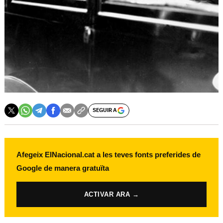
SEGUIR A
Afegeix ElNacional.cat a les teves fonts preferides de
Google de manera gratuïta
ACTIVAR ARA →