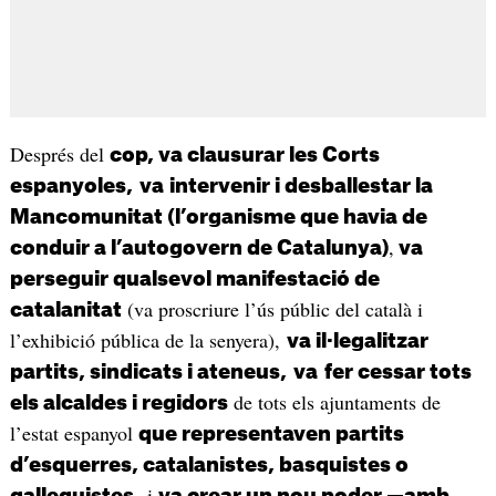
Després del
cop, va clausurar les Corts
espanyoles,
va
intervenir i desballestar la
Mancomunitat (l’organisme que havia de
,
conduir a l’autogovern de Catalunya)
va
perseguir qualsevol manifestació de
(va proscriure l’ús públic del català i
catalanitat
l’exhibició pública de la senyera),
va il·legalitzar
partits, sindicats i ateneus,
va
fer
cessar tots
de tots els ajuntaments de
els alcaldes i regidors
l’estat espanyol
que representaven partits
d’esquerres, catalanistes, basquistes o
i
galleguistes,
va crear un nou poder
—
amb