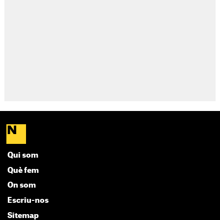
Qui som
Què fem
On som
Escriu-nos
Sitemap