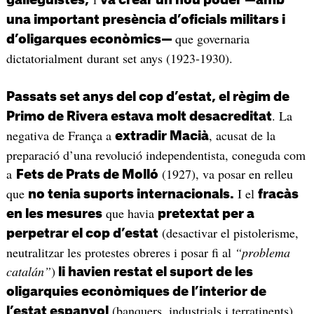
una important presència d’oficials militars i
que governaria
d’oligarques econòmics
—
dictatorialment durant set anys (1923-1930).
Passats set anys del cop d’estat, el règim de
. La
Primo de Rivera estava molt desacreditat
negativa de França a
, acusat de la
extradir Macià
preparació d’una revolució independentista, coneguda com
a
(1927), va posar en relleu
Fets de Prats de Molló
que
I el
no tenia suports internacionals.
fracàs
que havia
en les mesures
pretextat per a
(desactivar el pistolerisme,
perpetrar el cop d’estat
neutralitzar les protestes obreres i posar fi al
“problema
catalán”
)
li havien restat el suport de les
oligarquies econòmiques de l’interior de
(banquers, industrials i terratinents).
l’estat espanyol