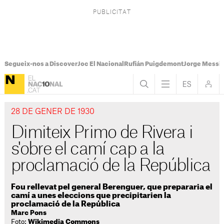
Segueix-nos a Discover
Joc El Nacional
Rufián Puigdemont
Jorge Messi
28 DE GENER DE 1930
Dimiteix Primo de Rivera i
s'obre el camí cap a la
proclamació de la República
Fou rellevat pel general Berenguer, que prepararia el
camí a unes eleccions que precipitarien la
proclamació de la República
Marc Pons
Foto:
Wikimedia Commons