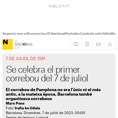
Segueix-nos a Discover
Joc El Nacional
Portades
Controls vols Itàlia
Mes
7 DE JULIOL DE 1591
Se celebra el primer
correbou del 7 de juliol
El correbou de Pamplona no era l’únic ni el més
antic, a la mateixa època, Barcelona també
organitzava correbous
Marc Pons
Foto:
Iruña ko Udala
Barcelona. Divendres, 7 de juliol de 2023. 00:00
Temps de lectura: 1 minut