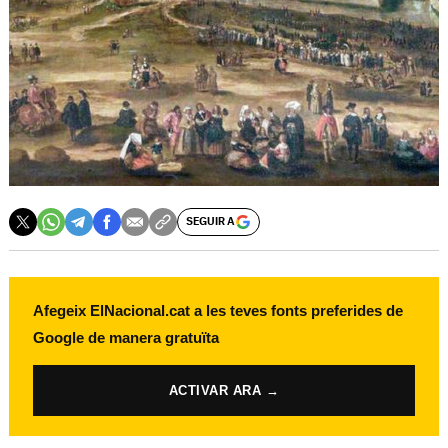
SEGUIR A
Afegeix ElNacional.cat a les teves fonts preferides de
Google de manera gratuïta
ACTIVAR ARA →