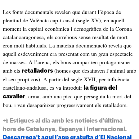
Les fonts documentals revelen que durant l’època de
plenitud de València cap-i-casal (segle XV), en aquell
moment la capital econòmica i demogràfica de la Corona
catalanoaragonesa, els correbous sense resultat de mort
eren molt habituals. La mateixa documentació revela que
aquell esdeveniment era presentat com un gran espectacle
de masses. A l’arena, els bous compartien protagonisme
amb els
(homes que desafiaven l’animal amb
retalladors
el seu propi cos). A partir del segle XVII, per influència
castellano-andalusa, es va introduir
la figura del
, armat amb una pica que perseguia la mort del
cavaller
bou, i van desaparèixer progressivament els retalladors.
📲 Estigues al dia amb les notícies d’última
hora de Catalunya, Espanya i Internacional.
Descarrega’t aquí l’app gratuïta d’El Nacional