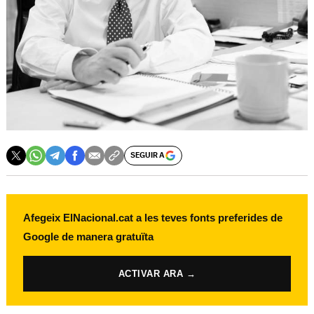
SEGUIR A
Afegeix ElNacional.cat a les teves fonts preferides de
Google de manera gratuïta
ACTIVAR ARA →