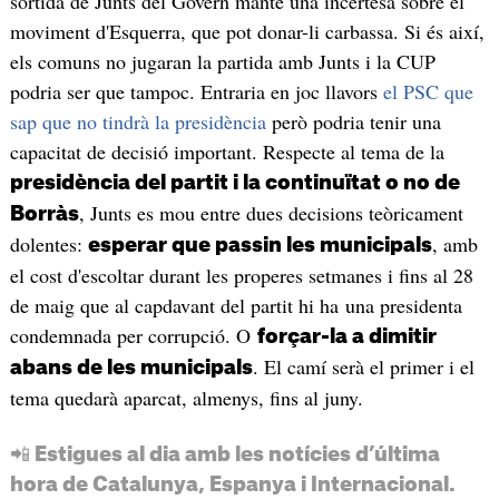
sortida de Junts del Govern manté una incertesa sobre el
moviment d'Esquerra, que pot donar-li carbassa. Si és així,
els comuns no jugaran la partida amb Junts i la CUP
podria ser que tampoc. Entraria en joc llavors
el PSC que
sap que no tindrà la presidència
però podria tenir una
capacitat de decisió important. Respecte al tema de la
presidència del partit i la continuïtat o no de
, Junts es mou entre dues decisions teòricament
Borràs
dolentes:
, amb
esperar que passin les municipals
el cost d'escoltar durant les properes setmanes i fins al 28
de maig que al capdavant del partit hi ha una presidenta
condemnada per corrupció. O
forçar-la a dimitir
. El camí serà el primer i el
abans de les municipals
tema quedarà aparcat, almenys, fins al juny.
📲 Estigues al dia amb les notícies d’última
hora de Catalunya, Espanya i Internacional.