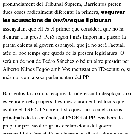
pronunciament del Tribunal Suprem, Barrientos pretén
dues coses radicalment diferents: la primera,
esquivar
les acusacions de
lawfare
que li plouran
assenyalant que ell és el primer que considera que no ha
d'entrar a la presó. Però segon i més important, passar la
patata calenta al govern espanyol, que ja no serà l'actual,
atès el poc temps que queda de la present legislatura. O
serà un de nou de Pedro Sánchez o bé un altre presidit per
Alberto Núñez Feijóo amb Vox incrustat en l'Executiu o, si
més no, com a soci parlamentari del PP.
Barrientos fa així una esquivada interessant i desplaça, així
es veurà en els propers dies més clarament, el focus que
avui té el TSJC al Suprem i si aquest no toca els traços
principals de la sentència, al PSOE i al PP. Ens hem de
preparar per escoltar grans declaracions del govern
espanyol i de l'oposició en els propers dies i sobretot quan