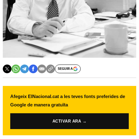
SEGUIR A
Afegeix ElNacional.cat a les teves fonts preferides de
Google de manera gratuïta
ACTIVAR ARA →