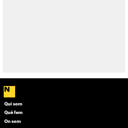
Qui som
Què fem
On som