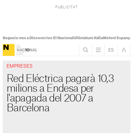
Segueix-nos a Discover
Joc El Nacional
Ultimàtum Itàlia
Meloni Espanya
EMPRESES
Red Eléctrica pagarà 10,3
milions a Endesa per
l'apagada del 2007 a
Barcelona