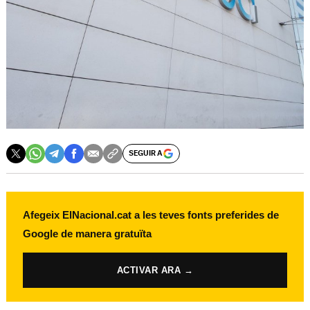
SEGUIR A
Afegeix ElNacional.cat a les teves fonts preferides de
Google de manera gratuïta
ACTIVAR ARA →