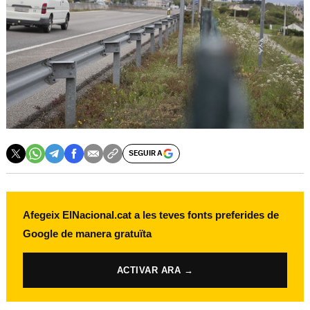
SEGUIR A
Afegeix ElNacional.cat a les teves fonts preferides de
Google de manera gratuïta
ACTIVAR ARA →