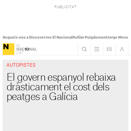
Segueix-nos a Discover
Joc El Nacional
Rufián Puigdemont
Jorge Messi
AUTOPISTES
El govern espanyol rebaixa
dràsticament el cost dels
peatges a Galícia