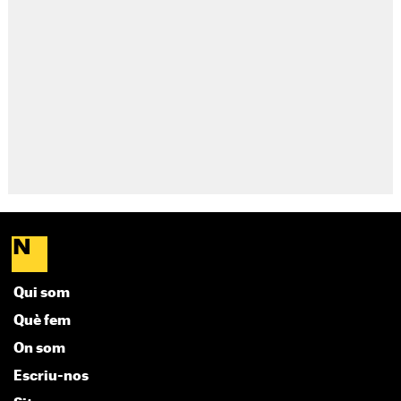
Qui som
Què fem
On som
Escriu-nos