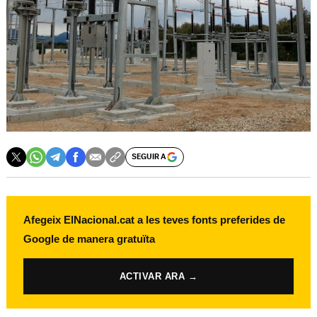
SEGUIR A
Afegeix ElNacional.cat a les teves fonts preferides de
Google de manera gratuïta
ACTIVAR ARA →