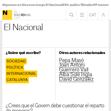
Síguenos en Discover
Juego El Nacional
ERC audios filtrados
PP menores
El Nacional
¿Sobre qué escribo?
Otros autores relacionados
Pepa Masó
SOCIEDAD
Joan Antoni
POLÍTICA
Guerrero Vall
INTERNACIONAL
Alba Solé Ingla
David González
CATALUNYA
¿Crees que el Govern debe cuestionar el reparto