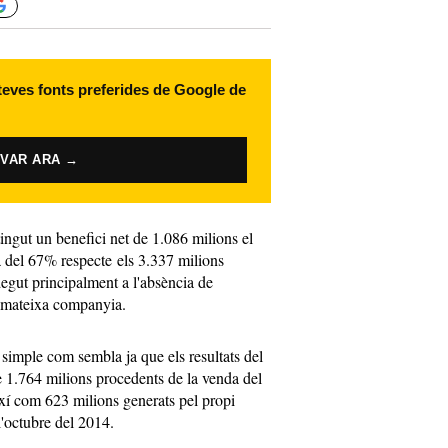
 teves fonts preferides de Google de
IVAR ARA →
ingut un benefici net de 1.086 milions el
 del 67% respecte els 3.337 milions
degut principalment a l'absència de
a mateixa companyia.
simple com sembla ja que els resultats del
 1.764 milions procedents de la venda del
xí com 623 milions generats pel propi
l'octubre del 2014.