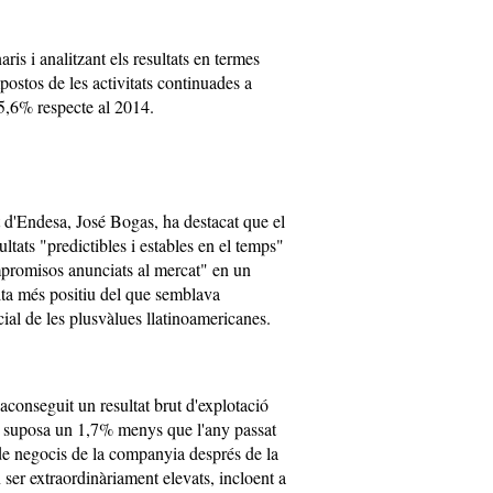
ris i analitzant els resultats en termes
ostos de les activitats continuades a
5,6% respecte al 2014.
at d'Endesa, José Bogas, ha destacat que el
ltats "predictibles i estables en el temps"
mpromisos anunciats al mercat" en un
ulta més positiu del que semblava
cial de les plusvàlues llatinoamericanes.
aconseguit un resultat brut d'explotació
e suposa un 1,7% menys que l'any passat
de negocis de la companyia després de la
ser extraordinàriament elevats, incloent a