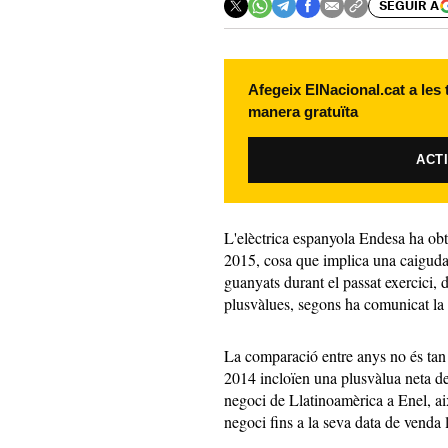
SEGUIR A
Afegeix ElNacional.cat a les
manera gratuïta
ACT
L'elèctrica espanyola Endesa ha obt
2015, cosa que implica una caiguda
guanyats durant el passat exercici, 
plusvàlues, segons ha comunicat l
La comparació entre anys no és tan 
2014 incloïen una plusvàlua neta de
negoci de Llatinoamèrica a Enel, ai
negoci fins a la seva data de venda 