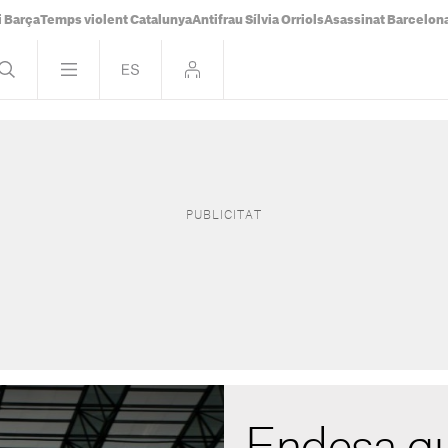
i Barça
Temps violent Catalunya
Antifrau Sílvia Orriols
Asassinat Barcelon