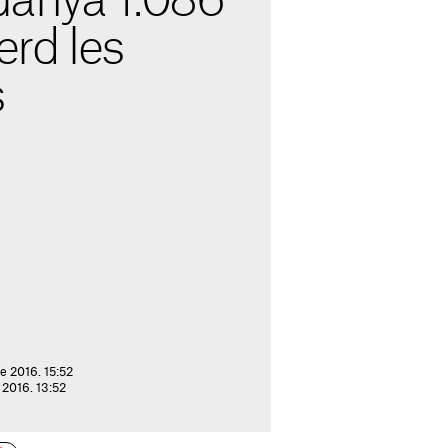
anya 1.086
erd les
s
e 2016. 15:52
 2016. 13:52