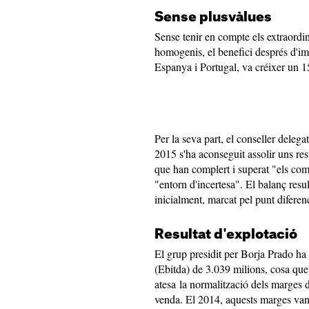
Sense plusvàlues
Sense tenir en compte els extraordina
homogenis, el benefici després d'imp
Espanya i Portugal, va créixer un 1
Per la seva part, el conseller deleg
2015 s'ha aconseguit assolir uns resu
que han complert i superat "els co
"entorn d'incertesa". El balanç res
inicialment, marcat pel punt diferen
Resultat d'explotació
El grup presidit per Borja Prado ha 
(Ebitda) de 3.039 milions, cosa qu
atesa la normalització dels marges 
venda. El 2014, aquests marges van 