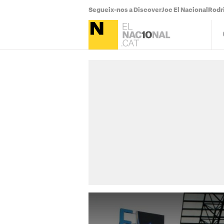
Segueix-nos a Discover
Joc El Nacional
Rodr