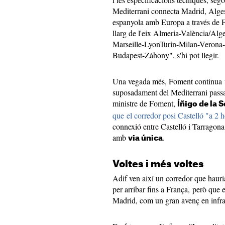
Mediterrani connecta Madrid, Algesir
espanyola amb Europa a través de 
llarg de l'eix Almeria-València/Al
Marseille-LyonTurin-Milan-Verona-
Budapest-Záhony", s'hi pot llegir.
Una vegada més, Foment continua v
suposadament del Mediterrani passa 
ministre de Foment,
Íñigo de la 
que el corredor posi Castelló "a 2 
connexió entre Castelló i Tarragona
amb
.
via única
Voltes i més voltes
Adif ven així un corredor que hauria
per arribar fins a França, però que e
Madrid, com un gran avenç en infrae