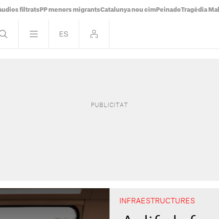
udios filtrats
PP menors migrants
Catalunya nou cim
Peinado
Tragèdia Ma
INFRAESTRUCTURES