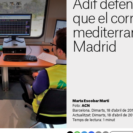
Adif defen
que el cor
mediterran
Madrid
Marta Escobar Martí
Foto:
ACN
Barcelona. Dimarts, 18 d'abril de 20
Actualitzat: Dimarts, 18 d'abril de 20
Temps de lectura: 1 minut