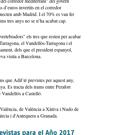
t del corredor mediterrani" del govern
 d’euros invertits en el corredor
nnecten amb Madrid. I el 70% es van fer
tims tres anys no se n’ha acabat cap.
rtebradors" els tres que resten per acabar
-Tarragona, el Vandellòs-Tarragona i el
sament, dels que el president espanyol,
eva visita a Barcelona.
ns que Adif té previstes per aquest any,
. Es tracta dels trams entre Perafort
e Vandellós a Castelló.
a València, de València a Xàtiva i Nudo de
úrcia i d'Antequera a Granada.