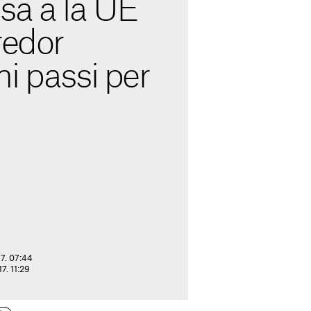
sa a la UE
redor
i passi per
17. 07:44
17. 11:29