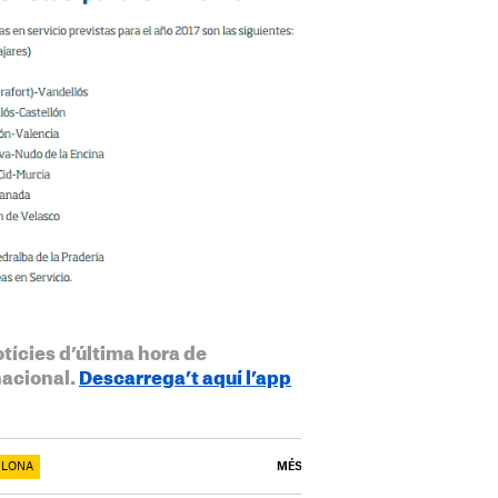
otícies d’última hora de
nacional.
Descarrega’t aquí l’app
ELONA
MÉS