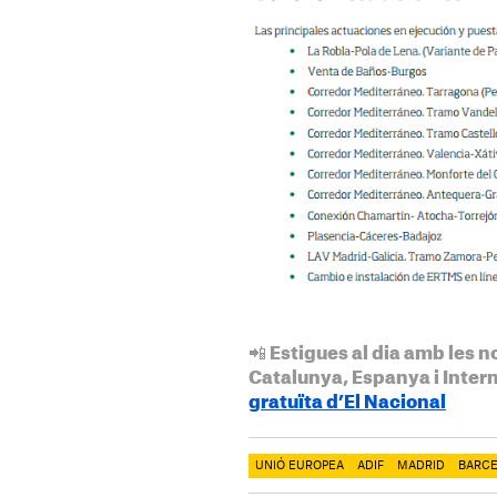
📲 Estigues al dia amb les n
Catalunya, Espanya i Inter
gratuïta d’El Nacional
UNIÓ EUROPEA
ADIF
MADRID
BARC