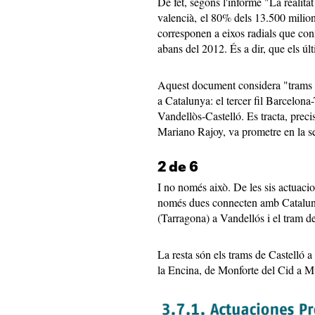
De fet, segons l'informe "La realita
valencià, el 80% dels 13.500 milions
corresponen a eixos radials que co
abans del 2012. És a dir, que els úl
Aquest document considera "trams ve
a Catalunya: el tercer fil Barcelona
Vandellòs-Castelló. Es tracta, preci
Mariano Rajoy, va prometre en la s
2 de 6
I no només això. De les sis actuacio
només dues connecten amb Catalunya
(Tarragona) a Vandellós i el tram d
La resta són els trams de Castelló 
la Encina, de Monforte del Cid a M