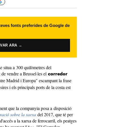
 teves fonts preferides de Google de
IVAR ARA →
e situa a 300 quilòmetres del
 de vendre a Brussel·les el
corredor
tre Madrid i Europa" escampant la frase
res i els principals ports de la costa est
ument que la companyia posa a disposició
ració sobre la xarxa
del 2017, que té per
d'accés a la xarxa de ferrocarril, els peatges
ns ha avançat l'
Ara
. "El Corredor