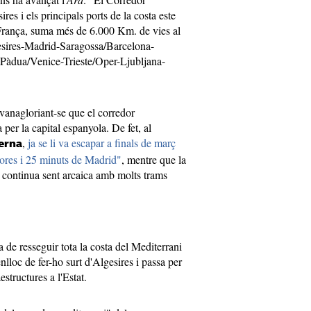
es i els principals ports de la costa este
França, suma més de 6.000 Km. de vies al
gesires-Madrid-Saragossa/Barcelona-
Pàdua/Venice-Trieste/Oper-Ljubljana-
anagloriant-se que el corredor
per la capital espanyola. De fet, al
,
ja se li va escapar a finals de març
Serna
hores i 25 minuts de Madrid"
, mentre que la
 continua sent arcaica amb molts trams
 de resseguir tota la costa del Mediterrani
nlloc de fer-ho surt d'Algesires i passa per
structures a l'Estat.