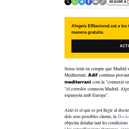
SEGUIR A
Afegeix ElNacional.cat a les
manera gratuïta
ACT
Sense tenir en compte que Madrid s
Mediterrani,
continua provant
Adif
com la "connexió en
mediterrani
"el corredor connecta Madrid, Algesi
espanyola amb Europa".
Això és el que es pot llegir al doc
dels seus possibles clients, la
Decla
objectiu detallar tant les condicions 
i les especificacions tècniques, sego