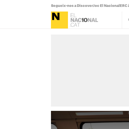
Segueix-nos a Discover
Joc El Nacional
ERC à