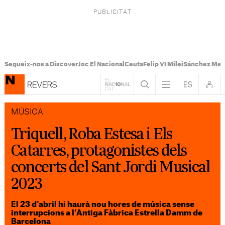
Segueix-nos a Discover
Joc El Nacional
Ceuta
Felip VI Milei
Sánchez Mel
MÚSICA
Triquell, Roba Estesa i Els
Catarres, protagonistes dels
concerts del Sant Jordi Musical
2023
El 23 d'abril hi haurà nou hores de música sense
interrupcions a l’Antiga Fàbrica Estrella Damm de
Barcelona