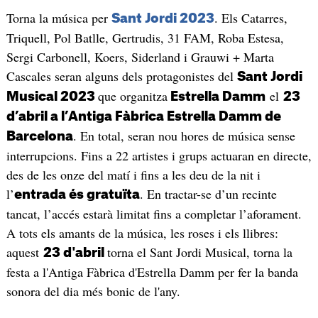
Torna la música per
. Els Catarres,
Sant Jordi 2023
Triquell, Pol Batlle, Gertrudis, 31 FAM, Roba Estesa,
Sergi Carbonell, Koers, Siderland i Grauwi + Marta
Cascales seran alguns dels protagonistes del
Sant Jordi
que organitza
el
Musical 2023
Estrella Damm
23
d’abril a l’Antiga Fàbrica Estrella Damm de
. En total, seran nou hores de música sense
Barcelona
interrupcions. Fins a 22 artistes i grups actuaran en directe,
des de les onze del matí i fins a les deu de la nit i
l’
. En tractar-se d’un recinte
entrada és gratuïta
tancat, l’accés estarà limitat fins a completar l’aforament.
A tots els amants de la música, les roses i els llibres:
aquest
torna el Sant Jordi Musical, torna la
23 d'abril
festa a l'Antiga Fàbrica d'Estrella Damm per fer la banda
sonora del dia més bonic de l'any.