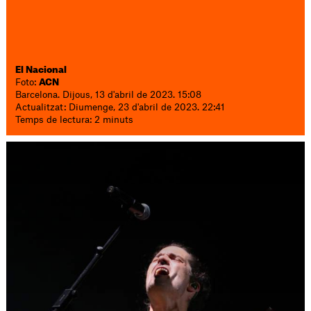
El Nacional
Foto:
ACN
Barcelona. Dijous, 13 d'abril de 2023. 15:08
Actualitzat: Diumenge, 23 d'abril de 2023. 22:41
Temps de lectura: 2 minuts