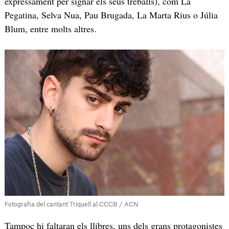
expressament per signar els seus treballs), com La
Pegatina, Selva Nua, Pau Brugada, La Marta Rius o Júlia
Blum, entre molts altres.
Fotografia del cantant Triquell al CCCB / ACN
Tampoc hi faltaran els llibres, uns dels grans protagonistes