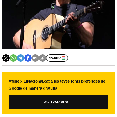
SEGUIR A
Afegeix ElNacional.cat a les teves fonts preferides de
Google de manera gratuïta
ACTIVAR ARA →