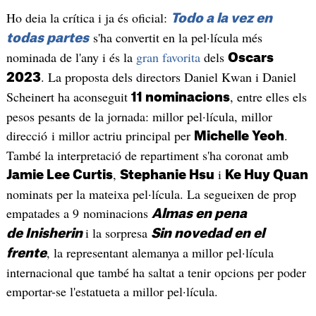
Ho deia la crítica i ja és oficial:
Todo a la vez en
s'ha convertit en la pel·lícula més
todas partes
nominada de l'any i és la
gran favorita
dels
Oscars
. La proposta dels directors Daniel Kwan i Daniel
2023
Scheinert ha aconseguit
, entre elles els
11 nominacions
pesos pesants de la jornada: millor pel·lícula, millor
direcció i millor actriu principal per
.
Michelle Yeoh
També la interpretació de repartiment s'ha coronat amb
,
i
Jamie Lee Curtis
Stephanie Hsu
Ke Huy Quan
nominats per la mateixa pel·lícula. La segueixen de prop
empatades a 9 nominacions
Almas en pena
i la sorpresa
de Inisherin
Sin novedad en el
, la representant alemanya a millor pel·lícula
frente
internacional que també ha saltat a tenir opcions per poder
emportar-se l'estatueta a millor pel·lícula.