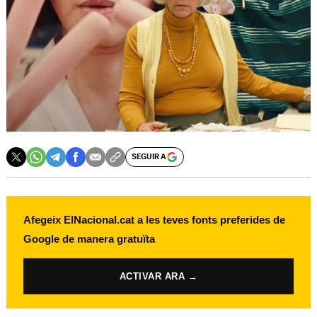
SEGUIR A
Afegeix ElNacional.cat a les teves fonts preferides de
Google de manera gratuïta
ACTIVAR ARA →