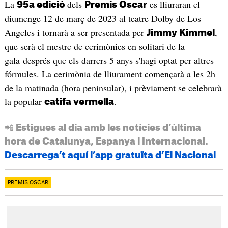
La
dels
es lliuraran el
95a edició
Premis Oscar
diumenge 12 de març de 2023 al teatre Dolby de Los
Angeles i tornarà a ser presentada per
,
Jimmy Kimmel
que serà el mestre de cerimònies en solitari de la
gala després que els darrers 5 anys s'hagi optat per altres
fórmules. La cerimònia de lliurament començarà a les 2h
de la matinada (hora peninsular), i prèviament se celebrarà
la popular
.
catifa vermella
📲 Estigues al dia amb les notícies d’última
hora de Catalunya, Espanya i Internacional.
Descarrega’t aquí l’app gratuïta d’El Nacional
PREMIS OSCAR