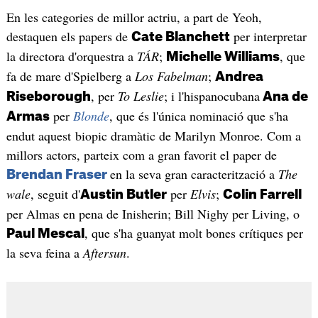
En les categories de millor actriu, a part de Yeoh,
destaquen els papers de
per interpretar
Cate Blanchett
la directora d'orquestra a
TÁR
;
, que
Michelle Williams
fa de mare d'Spielberg a
Los Fabelman
;
Andrea
, per
To Leslie
; i l'hispanocubana
Riseborough
Ana de
per
Blonde
, que és l'única nominació que s'ha
Armas
endut aquest biopic dramàtic de Marilyn Monroe. Com a
millors actors, parteix com a gran favorit el paper de
en la seva gran caracterització a
The
Brendan Fraser
wale
, seguit d'
per
Elvis
;
Austin Butler
Colin Farrell
per Almas en pena de Inisherin; Bill Nighy per Living, o
, que s'ha guanyat molt bones crítiques per
Paul Mescal
la seva feina a
Aftersun
.