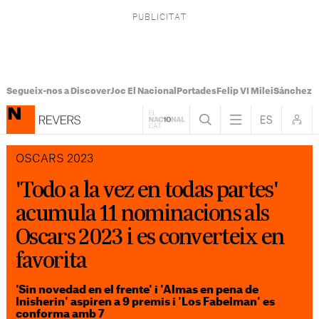
Segueix-nos a Discover
Joc El Nacional
Portades
Felip VI Milei
Sánchez 
OSCARS 2023
'Todo a la vez en todas partes'
acumula 11 nominacions als
Oscars 2023 i es converteix en
favorita
'Sin novedad en el frente' i 'Almas en pena de
Inisherin' aspiren a 9 premis i 'Los Fabelman' es
conforma amb 7