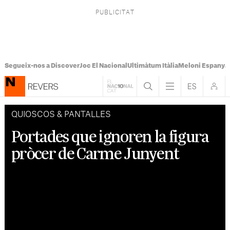
Segueix-nos a Discover
Joc El Nacional
Ultimàtum Itàlia
Meloni Espanya
QUIOSCOS & PANTALLES
Portades que ignoren la figura
pròcer de Carme Junyent