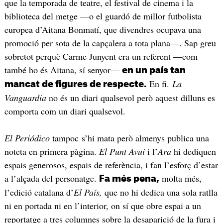
que la temporada de teatre, el festival de cinema i la
biblioteca del metge —o el guardó de millor futbolista
europea d’Aitana Bonmatí, que divendres ocupava una
promoció per sota de la capçalera a tota plana—. Sap greu
sobretot perquè Carme Junyent era un referent —com
també ho és Aitana, sí senyor—
en un país tan
En fi.
La
mancat de figures de respecte.
Vanguardia
no és un diari qualsevol però aquest dilluns es
comporta com un diari qualsevol.
El Periódico
tampoc s’hi mata però almenys publica una
noteta en primera pàgina.
El Punt Avui
i l’
Ara
hi dediquen
espais generosos, espais de referència, i fan l’esforç d’estar
a l’alçada del personatge.
molta més,
Fa més pena,
l’edició catalana d’
El País,
que no hi dedica una sola ratlla
ni en portada ni en l’interior, on sí que obre espai a un
reportatge a tres columnes sobre la desaparició de la fura i