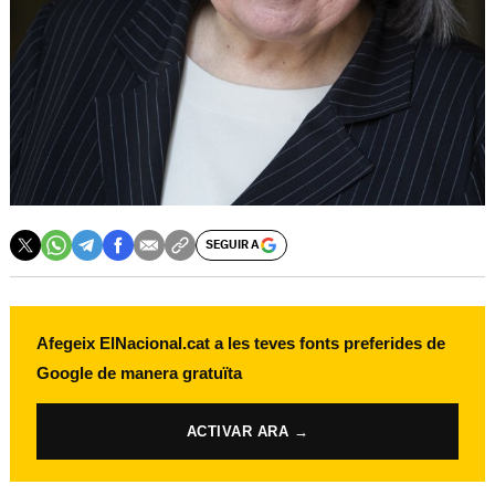
SEGUIR A
Afegeix ElNacional.cat a les teves fonts preferides de
Google de manera gratuïta
ACTIVAR ARA →