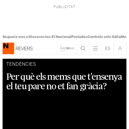
Segueix-nos a Discover
Joc El Nacional
Portades
Controls vols Itàlia
Mes
TENDÈNCIES
Per què els mems que t’ensenya
el teu pare no et fan gràcia?