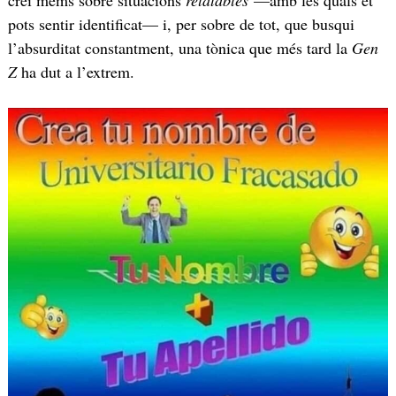
creï mems sobre situacions
relatables
—amb les quals et
pots sentir identificat— i, per sobre de tot, que busqui
l’absurditat constantment, una tònica que més tard la
Gen
Z
ha dut a l’extrem.