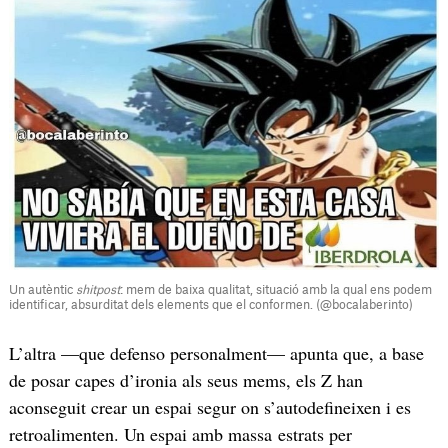
Un autèntic
shitpost
: mem de baixa qualitat, situació amb la qual ens podem
identificar, absurditat dels elements que el conformen. (@bocalaberinto)
L’altra —que defenso personalment— apunta que, a base
de posar capes d’ironia als seus mems, els Z han
aconseguit crear un espai segur on s’autodefineixen i es
retroalimenten. Un espai amb massa estrats per