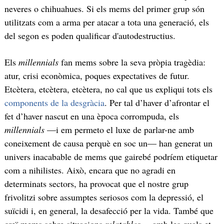
neveres o chihuahues. Si els mems del primer grup són
utilitzats com a arma per atacar a tota una generació, els
del segon es poden qualificar d'autodestructius.
Els
millennials
fan mems sobre la seva pròpia tragèdia:
atur, crisi econòmica, poques expectatives de futur.
Etcètera, etcètera, etcètera, no cal que us expliqui tots els
components de la desgràcia
. Per tal d’haver d’afrontar el
fet d’haver nascut en una època corrompuda, els
millennials
—i em permeto el luxe de parlar-ne amb
coneixement de causa perquè en soc un— han generat un
univers inacabable de mems que gairebé podríem etiquetar
com a nihilistes. Això, encara que no agradi en
determinats sectors, ha provocat que el nostre grup
frivolitzi sobre assumptes seriosos com la depressió, el
suïcidi i, en general, la desafecció per la vida. També que