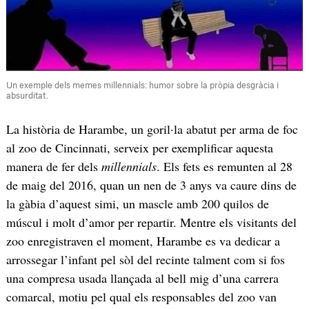
Un exemple dels memes millennials: humor sobre la pròpia desgràcia i
absurditat.
La història de Harambe, un goril·la abatut per arma de foc
al zoo de Cincinnati, serveix per exemplificar aquesta
manera de fer dels
millennials
. Els fets es remunten al 28
de maig del 2016, quan un nen de 3 anys va caure dins de
la gàbia d’aquest simi, un mascle amb 200 quilos de
múscul i molt d’amor per repartir. Mentre els visitants del
zoo enregistraven el moment, Harambe es va dedicar a
arrossegar l’infant pel sòl del recinte talment com si fos
una compresa usada llançada al bell mig d’una carrera
comarcal, motiu pel qual els responsables del zoo van