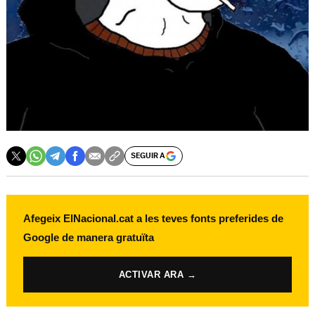
SEGUIR A
Afegeix ElNacional.cat a les teves fonts preferides de
Google de manera gratuïta
ACTIVAR ARA →