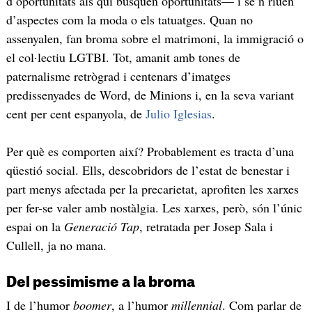
d’oportunitats als qui busquen oportunitats— i se’n riuen
d’aspectes com la moda o els tatuatges. Quan no
assenyalen, fan broma sobre el matrimoni, la immigració o
el col·lectiu LGTBI. Tot, amanit amb tones de
paternalisme retrògrad i centenars d’imatges
predissenyades de Word, de Minions i, en la seva variant
cent per cent espanyola, de
Julio Iglesias
.
Per què es comporten així? Probablement es tracta d’una
qüestió social. Ells, descobridors de l’estat de benestar i
part menys afectada per la precarietat, aprofiten les xarxes
per fer-se valer amb nostàlgia. Les xarxes, però, són l’únic
espai on la
Generació Tap
, retratada per Josep Sala i
Cullell, ja no mana.
Del pessimisme a la broma
I de l’humor
boomer
, a l’humor
millennial
. Com parlar de