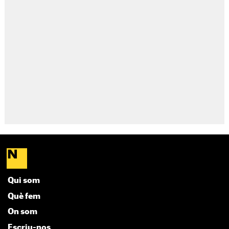
Qui som
Què fem
On som
Escriu-nos