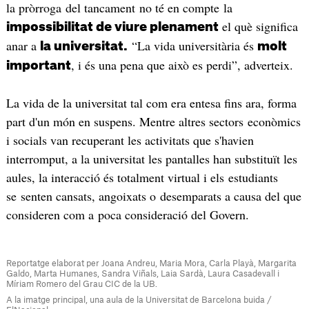
la pròrroga del tancament no té en compte la
el què significa
impossibilitat de viure plenament
anar a
“La vida universitària és
la universitat.
molt
, i és una pena que això es perdi”, adverteix.
important
La vida de la universitat tal com era entesa fins ara, forma
part d'un món en suspens. Mentre altres sectors econòmics
i socials van recuperant les activitats que s'havien
interromput, a la universitat les pantalles han substituït les
aules, la interacció és totalment virtual i els estudiants
se senten cansats, angoixats o desemparats a causa del que
consideren com a poca consideració del Govern.
Reportatge elaborat per Joana Andreu, Maria Mora, Carla Playà, Margarita
Galdo, Marta Humanes,
Sandra Viñals, Laia Sardà, Laura Casadevall i
Míriam Romero del Grau CIC de la UB.
A la imatge principal, una aula de la Universitat de Barcelona buida /