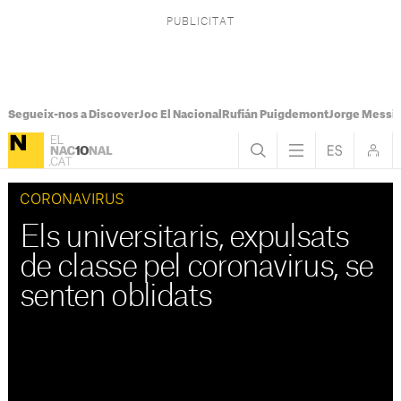
Segueix-nos a Discover
Joc El Nacional
Rufián Puigdemont
Jorge Messi
CORONAVIRUS
Els universitaris, expulsats
de classe pel coronavirus, se
senten oblidats