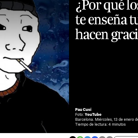
¿Por qué l
te enseña t
hacen grac
Pau Cusí
Foto:
YouTube
Barcelona. Miércoles, 13 de enero d
Tiempo de lectura: 4 minutos