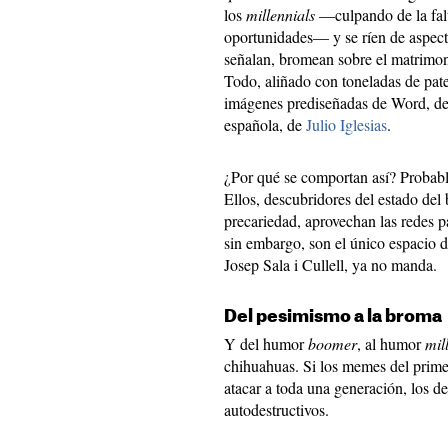
los
millennials
—culpando de la falt
oportunidades— y se ríen de aspect
señalan, bromean sobre el matrimon
Todo, aliñado con toneladas de pat
imágenes prediseñadas de Word, de 
española, de
Julio Iglesias
.
¿Por qué se comportan así? Probable
Ellos, descubridores del estado del 
precariedad, aprovechan las redes p
sin embargo, son el único espacio 
Josep Sala i Cullell, ya no manda.
Del pesimismo a la broma
Y del humor
boomer
, al humor
mil
chihuahuas. Si los memes del prime
atacar a toda una generación, los d
autodestructivos.