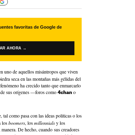
uentes favoritas de Google de
VAR AHORA →
 en uno de aquellos misántropos que viven
 piedra seca en las montañas más gélidas del
l fenómeno ha crecido tanto que enmarcarlo
s de sus orígenes —foros como
o
4chan
tal como pasa con las ideas políticas o los
a los
boomers
, los
millennials
y los
 manera. De hecho, cuando sus creadores