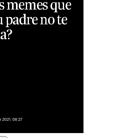
os memes que
u padre no te
ia?
e 2021. 08:27