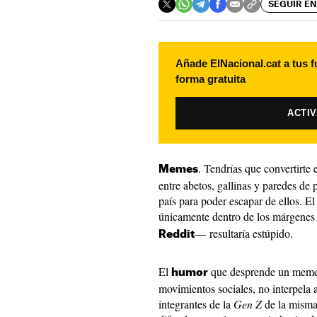
SEGUIR EN
Añade ElNacional.cat a tus f
forma gratuita
ACTI
. Tendrías que convertirte
Memes
entre abetos, gallinas y paredes de
país para poder escapar de ellos. E
únicamente dentro de los márgene
— resultaría estúpido.
Reddit
El
que desprende un meme, 
humor
movimientos sociales, no interpela 
integrantes de la
Gen Z
de la misma