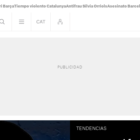
i Barça
Tiempo violento Catalunya
Antifrau Sílvia Orriols
Asesinato Barce
TENDENCIAS